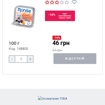
при
-16%
замовленні
через сайт
-16%
46 грн
100 г
Код: 148800
54 грн
-
+
ВІДСУТНІЙ