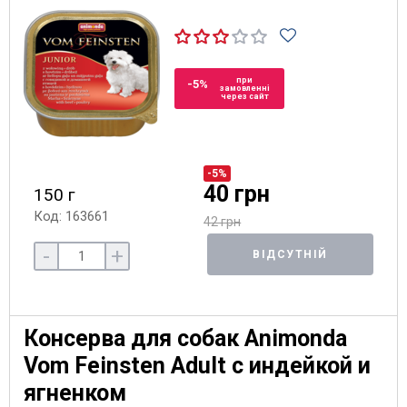
при
-5%
замовленні
через сайт
-5%
40 грн
150 г
Код: 163661
42 грн
-
+
ВІДСУТНІЙ
Консерва для собак Animonda
Vom Feinsten Adult с индейкой и
ягненком