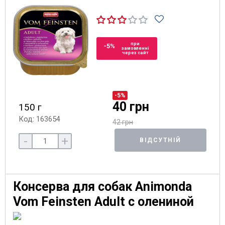
при
-5%
замовленні
через сайт
-5%
40 грн
150 г
Код: 163654
42 грн
-
+
ВІДСУТНІЙ
Консерва для собак Animonda
Vom Feinsten Adult с олениной