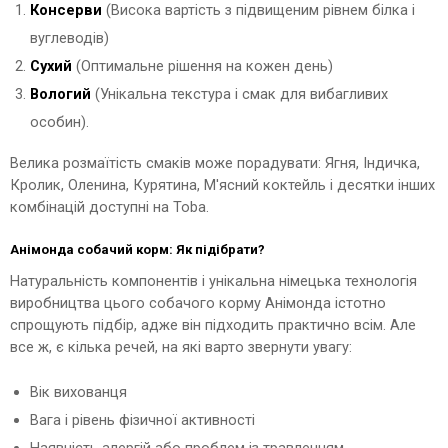
Консерви
(Висока вартість з підвищеним рівнем білка і
вуглеводів)
Сухий
(Оптимальне рішення на кожен день)
Вологий
(Унікальна текстура і смак для вибагливих
особин).
Велика розмаїтість смаків може порадувати: Ягня, Індичка,
Кролик, Оленина, Курятина, М'ясний коктейль і десятки інших
комбінацій доступні на Toba.
Анімонда собачий корм: Як підібрати?
Натуральність компонентів і унікальна німецька технологія
виробництва цього собачого корму Анімонда істотно
спрощують підбір, адже він підходить практично всім. Але
все ж, є кілька речей, на які варто звернути увагу:
Вік вихованця
Вага і рівень фізичної активності