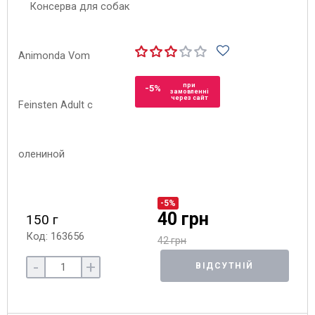
при
-5%
замовленні
через сайт
-5%
40 грн
150 г
Код: 163656
42 грн
-
+
ВІДСУТНІЙ