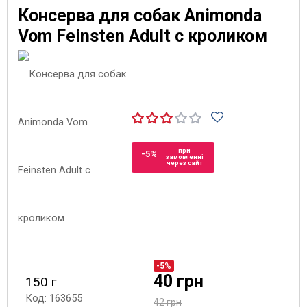
Консерва для собак Animonda
Vom Feinsten Adult с кроликом
при
-5%
замовленні
через сайт
-5%
40 грн
150 г
Код: 163655
42 грн