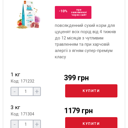
при
-10%
замовленні
через сайт
повсякденний сухий корм для
цуценят всіх порід від 4 тижнів
до 12 місяців з чутливим
травленням та при харчовій
алергії з ягням супер-преміум
класу
1 кг
399 грн
Код: 171232
-
+
КУПИТИ
3 кг
1179 грн
Код: 171304
-
+
КУПИТИ