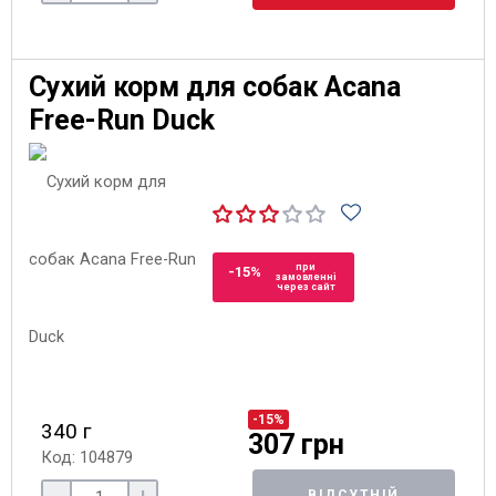
Сухий корм для собак Acana
Free-Run Duck
при
-15%
замовленні
через сайт
-15%
340 г
307 грн
Код: 104879
ВІДСУТНІЙ