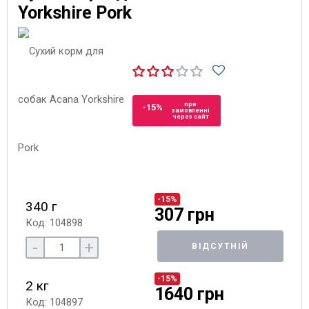
Yorkshire Pork
при
-15%
замовленні
через сайт
-15%
340 г
307 грн
Код: 104898
-
+
ВІДСУТНІЙ
-15%
2 кг
1640 грн
Код: 104897