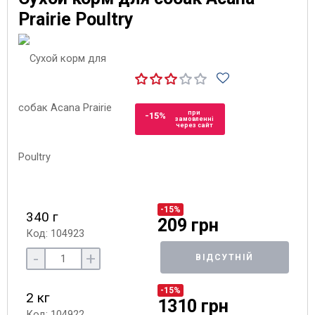
Prairie Poultry
при
-15%
замовленні
через сайт
-15%
340 г
209 грн
Код: 104923
-
+
ВІДСУТНІЙ
-15%
2 кг
1310 грн
Код: 104922