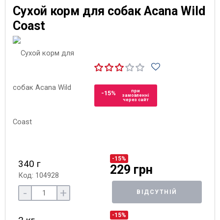
Сухой корм для собак Acana Wild
Coast
при
-15%
замовленні
через сайт
-15%
340 г
229 грн
Код: 104928
-
+
ВІДСУТНІЙ
-15%