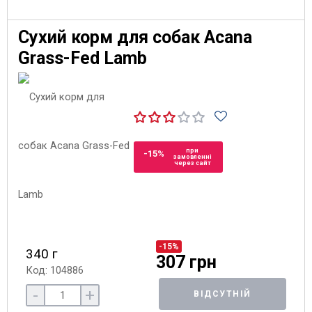
Сухий корм для собак Acana
Grass-Fed Lamb
при
-15%
замовленні
через сайт
-15%
340 г
307 грн
Код: 104886
-
+
ВІДСУТНІЙ