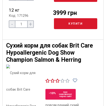
12 кг
3999 грн
Код: 171296
-
+
КУПИТИ
Сухий корм для собак Brit Care
Hypoallergenic Dog Show
Champion Salmon & Herring
при
-10%
замовленні
через сайт
повсякденний сухий