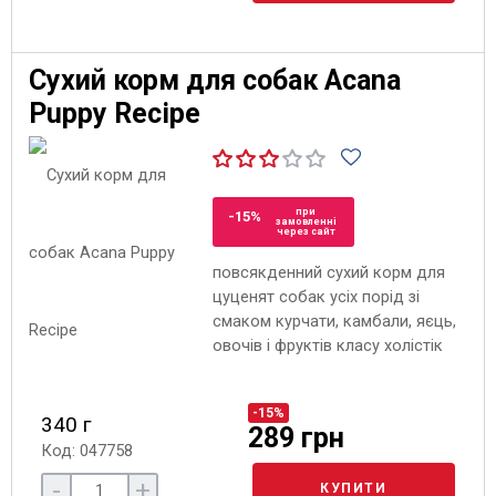
Сухий корм для собак Acana
Puppy Recipe
при
-15%
замовленні
через сайт
повсякденний сухий корм для
цуценят собак усіх порід зі
смаком курчати, камбали, яєць,
овочів і фруктів класу холістік
-15%
340 г
289 грн
Код: 047758
-
+
КУПИТИ