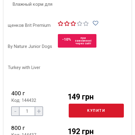
при
-10%
замовленні
через сайт
400 г
149 грн
Код: 144432
-
+
КУПИТИ
800 г
192 грн