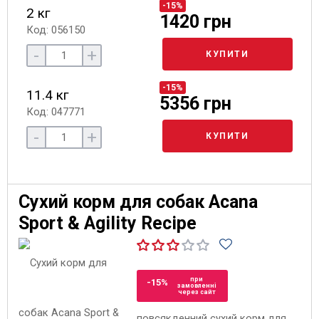
-15%
2 кг
1420 грн
Код: 056150
-
+
КУПИТИ
-15%
11.4 кг
5356 грн
Код: 047771
-
+
КУПИТИ
Сухий корм для собак Acana
Sport & Agility Recipe
при
-15%
замовленні
через сайт
повсякденний сухий корм для