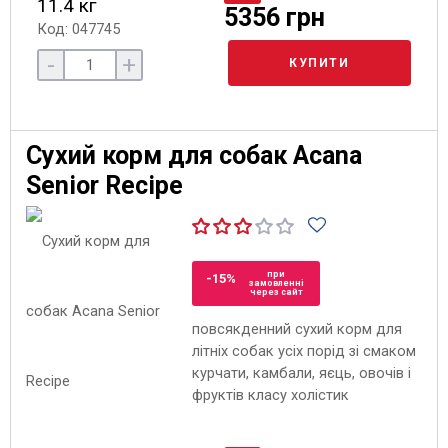
11.4 кг
5356 грн
Код: 047745
-
+
КУПИТИ
Сухий корм для собак Acana
Senior Recipe
при
-15%
замовленні
через сайт
повсякденний сухий корм для
літніх собак усіх порід зі смаком
курчати, камбали, яєць, овочів і
фруктів класу холістик