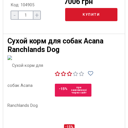
7006 грн
Код: 104905
-
+
КУПИТИ
Сухой корм для собак Acana
Ranchlands Dog
при
-15%
замовленні
через сайт
-15%