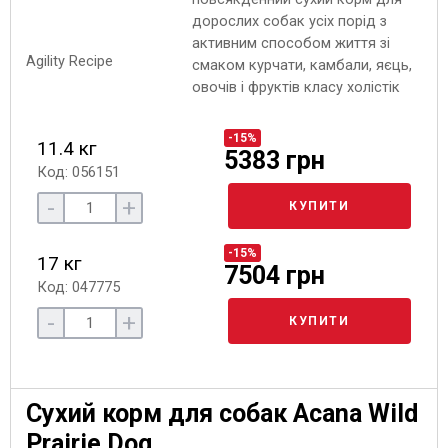
дорослих собак усіх порід з
активним способом життя зі
смаком курчати, камбали, яєць,
овочів і фруктів класу холістік
-15%
11.4 кг
5383 грн
Код: 056151
-
+
КУПИТИ
-15%
17 кг
7504 грн
Код: 047775
-
+
КУПИТИ
Сухий корм для собак Acana Wild
Prairie Dog