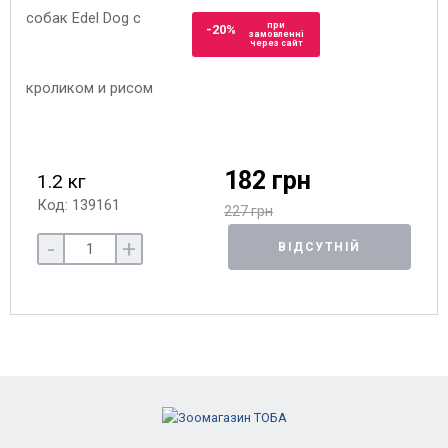
при
-20%
замовленні
через сайт
182 грн
1.2 кг
Код: 139161
227 грн
-
+
ВІДСУТНІЙ