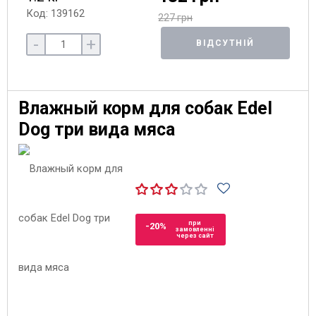
Код: 139162
227 грн
-
+
ВІДСУТНІЙ
Влажный корм для собак Edel
Dog три вида мяса
при
-20%
замовленні
через сайт