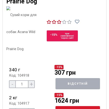
Prairie Dog
при
-15%
замовленні
через сайт
-15%
340 г
307 грн
Код: 104918
-
+
ВІДСУТНІЙ
-15%
2 кг
1624 грн
Код: 104917