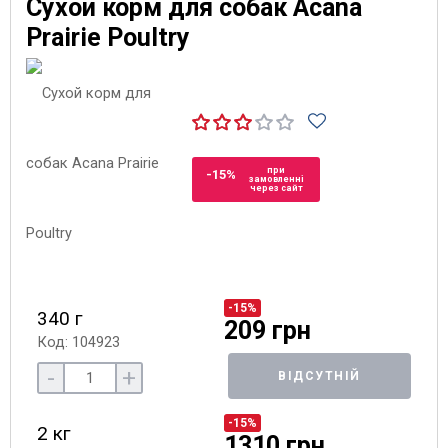
Сухой корм для собак Acana
Prairie Poultry
при
-15%
замовленні
через сайт
-15%
340 г
209 грн
Код: 104923
-
+
ВІДСУТНІЙ
-15%
2 кг
1310 грн