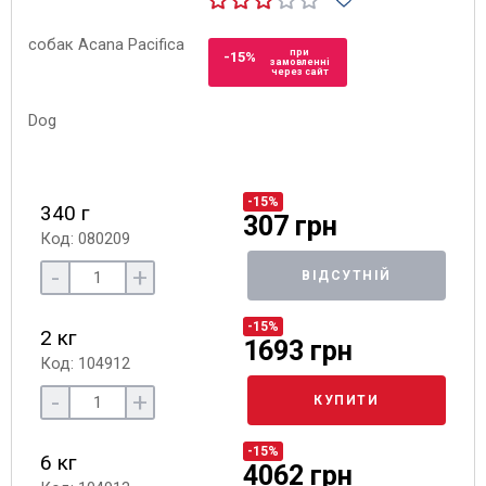
при
-15%
замовленні
через сайт
-15%
340 г
307 грн
Код: 080209
-
+
ВІДСУТНІЙ
-15%
2 кг
1693 грн
Код: 104912
-
+
КУПИТИ
-15%
6 кг
4062 грн