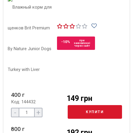
при
-10%
замовленні
через сайт
400 г
149 грн
Код: 144432
-
+
КУПИТИ
800 г
192 грн