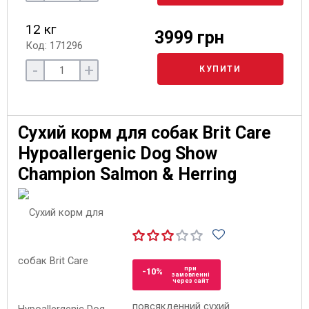
12 кг
3999 грн
Код: 171296
-
+
КУПИТИ
Сухий корм для собак Brit Care
Hypoallergenic Dog Show
Champion Salmon & Herring
при
-10%
замовленні
через сайт
повсякденний сухий