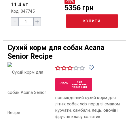
-15%
11.4 кг
5356 грн
Код: 047745
-
+
КУПИТИ
Сухий корм для собак Acana
Senior Recipe
при
-15%
замовленні
через сайт
повсякденний сухий корм для
літніх собак усіх порід зі смаком
курчати, камбали, яєць, овочів і
фруктів класу холістик