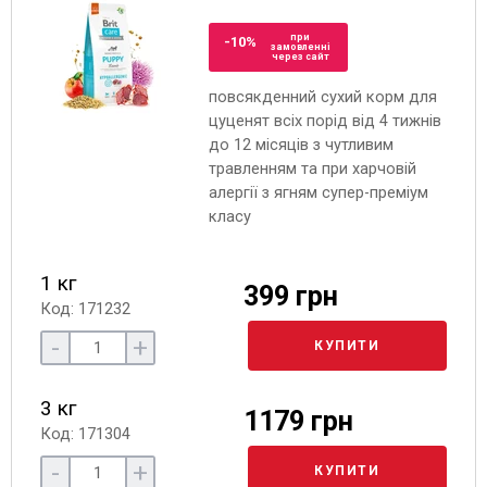
при
-10%
замовленні
через сайт
повсякденний сухий корм для
цуценят всіх порід від 4 тижнів
до 12 місяців з чутливим
травленням та при харчовій
алергії з ягням супер-преміум
класу
1 кг
399 грн
Код: 171232
-
+
КУПИТИ
3 кг
1179 грн
Код: 171304
-
+
КУПИТИ