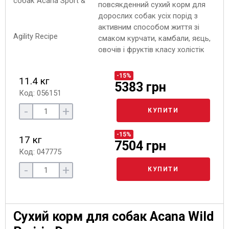
повсякденний сухий корм для
дорослих собак усіх порід з
активним способом життя зі
смаком курчати, камбали, яєць,
овочів і фруктів класу холістік
-15%
11.4 кг
5383 грн
Код: 056151
-
+
КУПИТИ
-15%
17 кг
7504 грн
Код: 047775
-
+
КУПИТИ
Сухий корм для собак Acana Wild