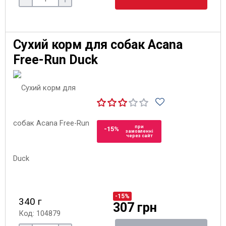
Сухий корм для собак Acana
Free-Run Duck
при
-15%
замовленні
через сайт
-15%
340 г
307 грн
Код: 104879