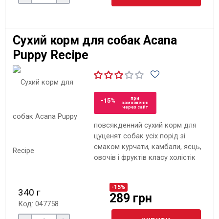
Сухий корм для собак Acana
Puppy Recipe
при
-15%
замовленні
через сайт
повсякденний сухий корм для
цуценят собак усіх порід зі
смаком курчати, камбали, яєць,
овочів і фруктів класу холістік
-15%
340 г
289 грн
Код: 047758