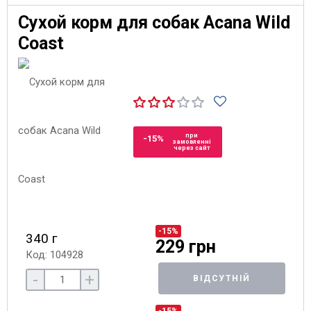
Сухой корм для собак Acana Wild
Coast
при
-15%
замовленні
через сайт
-15%
340 г
229 грн
Код: 104928
-
+
ВІДСУТНІЙ
-15%