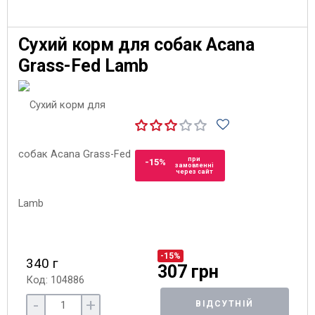
Сухий корм для собак Acana
Grass-Fed Lamb
при
-15%
замовленні
через сайт
-15%
340 г
307 грн
Код: 104886
-
+
ВІДСУТНІЙ