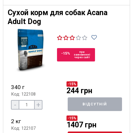
Сухой корм для собак Acana
Adult Dog
при
-15%
замовленні
через сайт
-15%
340 г
244 грн
Код: 122108
-
+
ВІДСУТНІЙ
-15%
2 кг
1407 грн
Код: 122107