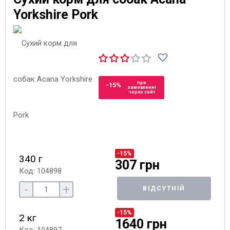
Yorkshire Pork
при
-15%
замовленні
через сайт
-15%
340 г
307 грн
Код: 104898
-
+
ВІДСУТНІЙ
-15%
2 кг
1640 грн