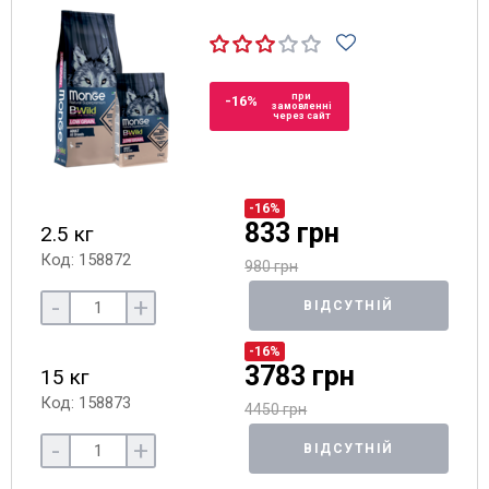
при
-16%
замовленні
через сайт
-16%
833 грн
2.5 кг
Код: 158872
980 грн
-
+
ВІДСУТНІЙ
-16%
3783 грн
15 кг
Код: 158873
4450 грн
-
+
ВІДСУТНІЙ