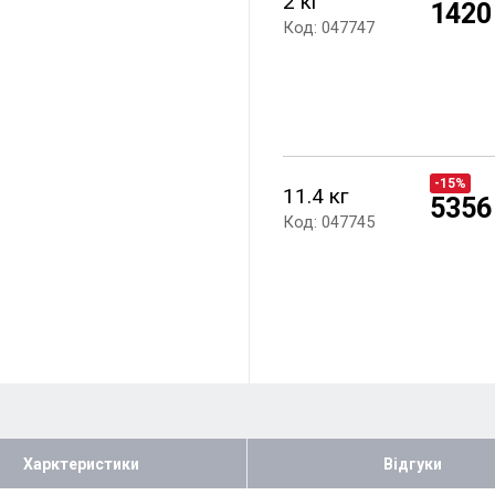
2 кг
1420
Код: 047747
-15%
11.4 кг
5356
Код: 047745
Харктеристики
Відгуки