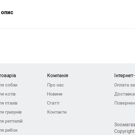
 опис
товарів
Компанія
Інтернет
ля собак
Про нас
Оплата з
я котів
Новини
Доставка
я птахів
Статті
Повернен
я гризунів
Контакти
ля рептилій
Зоомага
ля рибок
Copyrigh