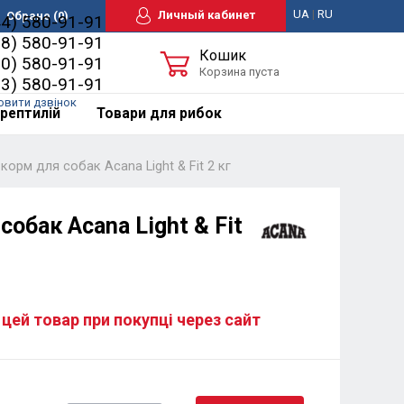
UA
|
RU
Личный кабинет
Обране
(0)
44) 580-91-91
98) 580-91-91
Кошик
50) 580-91-91
Корзина пуста
63) 580-91-91
овити дзвінок
рептилій
Товари для рибок
корм для собак Acana Light & Fit 2 кг
собак Acana Light & Fit
 цей товар при покупці через сайт