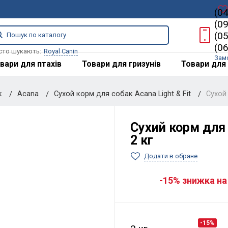
(0
(0
(0
(0
сто шукають:
Royal Canin
Зам
вари для птахів
Товари для гризунів
Товари для 
к
Acana
Сухой корм для собак Acana Light & Fit
Сухой 
Сухий корм для 
2 кг
Додати в обране
-15% знижка на
-15%