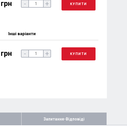
 грн
-
+
КУПИТИ
Інші варіанти
 грн
-
+
КУПИТИ
Запитання-Відповіді