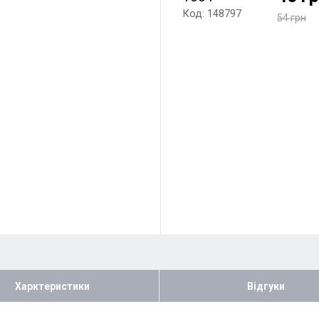
Код: 148797
54 грн
Харктеристики
Відгуки