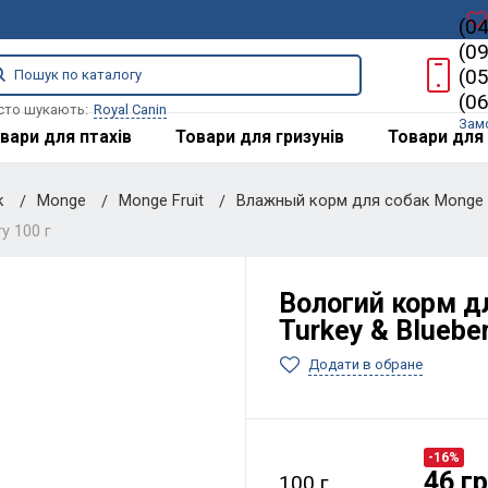
(0
(0
(0
(0
сто шукають:
Royal Canin
Зам
вари для птахів
Товари для гризунів
Товари для 
к
Monge
Monge Fruit
Влажный корм для собак Monge Fr
y 100 г
Вологий корм дл
Turkey & Blueber
Додати в обране
-16%
46 г
100 г