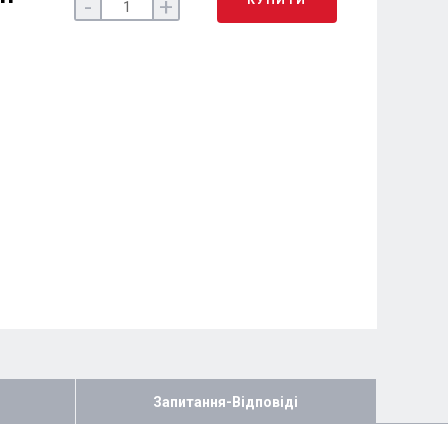
-
+
Запитання-Відповіді