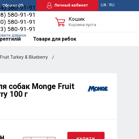
UA
|
RU
Личный кабинет
Обране
(0)
44) 580-91-91
98) 580-91-91
Кошик
50) 580-91-91
Корзина пуста
63) 580-91-91
овити дзвінок
рептилій
Товари для рибок
uit Turkey & Blueberry
я собак Monge Fruit
ry 100 г
рн
КУПИТИ