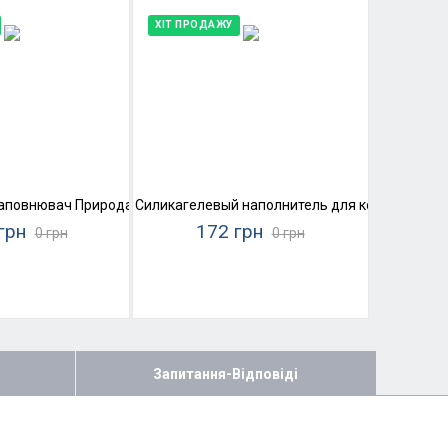
ХІТ ПРОДАЖУ
tix
аповнювач Природа SaniPet, середній, з ароматом лаванди
Силикагелевый наполнитель для кошачьего туа
грн
172 грн
0 грн
0 грн
Запитання-Відповіді