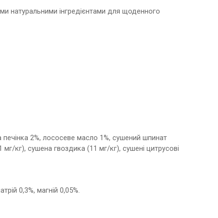
нними натуральними інгредієнтами для щоденного
ча печінка 2%, лососеве масло 1%, сушений шпинат
 мг/кг), сушена гвоздика (11 мг/кг), сушені цитрусові
трій 0,3%, магній 0,05%.