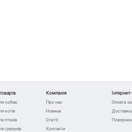
en
товарів
Компанія
Інтернет
ля собак
Про нас
Оплата з
я котів
Новини
Доставка
я птахів
Статті
Повернен
я гризунів
Контакти