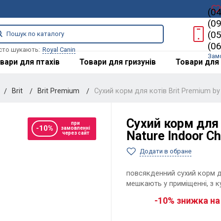
(0
(0
(0
(0
сто шукають:
Royal Canin
Зам
вари для птахів
Товари для гризунів
Товари для 
Brit
Brit Premium
Сухий корм для котів Brit Premium by
Сухий корм для 
при
-10%
замовленні
Nature Indoor Ch
через сайт
Додати в обране
повсякденний сухий корм дл
мешкають у приміщенні, з 
-10% знижка на