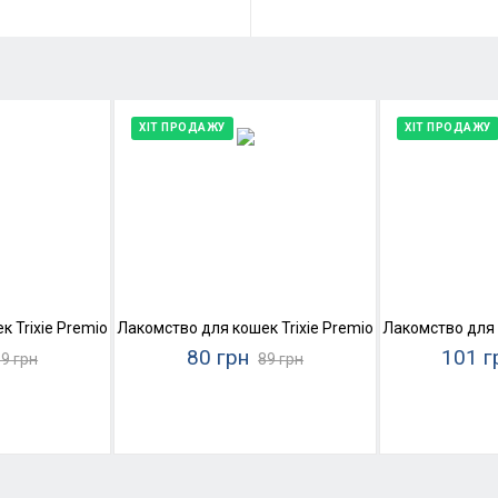
ХІТ ПРОДАЖУ
ХІТ ПРОДАЖУ
ь и форель)
Trixie Premio Stick Quintett (ягненок и индейка)
Лакомство для кошек Trixie Premio Stick Quintett (
Лакомство для 
80 грн
101 г
9 грн
89 грн