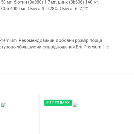
50 мг, біотин (3a880) 1,7 мг, цинк (3b606) 140 мг,
c305) 4000 мг. Омега-3: 0,28%, Омега -6: 2,1%
 Premium. Рекомендований добовий розмір порції
тупово збільшуючи співвідношення Brit Premium. Не
ХІТ ПРОДАЖУ
ХІТ ПРО