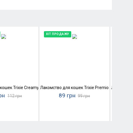
ХІТ ПРОДАЖУ
ХІТ ПРО
домашняя птица и печень)
кошек Trixie Creamy Snacks (домашняя птица)
Лакомство для кошек Trixie Premio Chicken Mini
Лакомство 
рн
89 грн
112 грн
99 грн