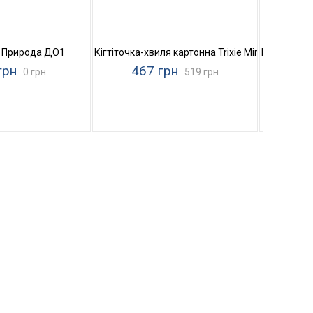
ода Фелікс
а Природа ДО1
Кігтіточка-хвиля картонна Trixie Mimi Wave
Кігтеточка
грн
467 грн
3
0 грн
519 грн