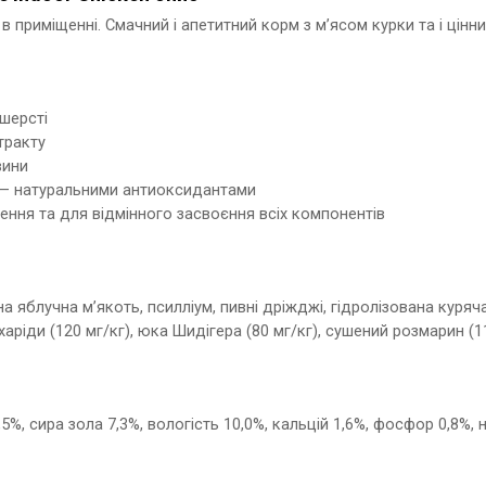
 в приміщенні. Смачний і апетитний корм з м’ясом курки та і ці
шерсті
тракту
вини
 — натуральними антиоксидантами
ення та для відмінного засвоєння всіх компонентів
на яблучна м’якоть, псилліум, пивні дріжджі, гідролізована куря
аріди (120 мг/кг), юка Шидігера (80 мг/кг), сушений розмарин (11
5%, сира зола 7,3%, вологість 10,0%, кальцій 1,6%, фосфор 0,8%, на