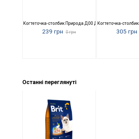
Когтеточка-столбик Природа Д00 Джут
Когтеточка-столби
239 грн
305 грн
0 грн
Останні переглянуті