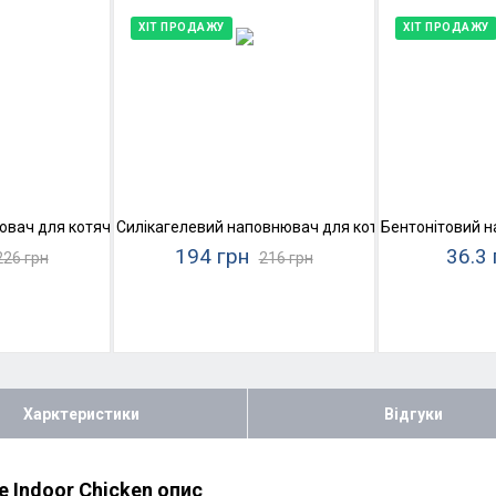
ХІТ ПРОДАЖУ
ХІТ ПРОДАЖУ
 №1
вач для котячого туалету Super Cat Стандарт Білий
Силікагелевий наповнювач для котячого туалету Ko
Бентонітовий н
194 грн
36.3 
226 грн
216 грн
Харктеристики
Відгуки
e Indoor Chicken опис