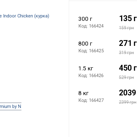
135 
300 г
Код: 166424
159 грн
271 
800 г
Код: 166425
319 грн
450 
1.5 кг
Код: 166426
529 грн
2039
8 кг
Код: 166427
2399 грн