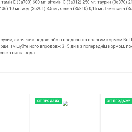
тамін E (3a700) 600 мг, вітамін C (3a312) 250 мг, таурин (3a370) 21
06) 10 мг, йод (3b201) 3,5 мг, селен (3b810) 0,16 мг, L-метіонін (3
сухим, змоченим водою або в поєднанні з вологим кормом Brit
рше, змішуйте його впродовж 3–5 днів з попереднім кормом, пос
свіжа питна вода.
ХІТ ПРОДАЖУ
ХІТ ПРОДАЖУ