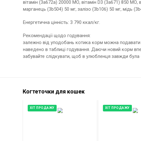
вітамін (3a672a) 20000 МО, вітамін D3 (3a671) 850 МО, ві
марганець (3b504) 50 мг, залізо (3b106) 50 мг, мідь (3b4
Енергетична цінність: 3 790 ккал/кг.
Рекомендації щодо годування:
залежно від уподобань котика корм можна подавати 
наведено в таблиці годування. Даючи новий корм впе
забувайте слідкувати, щоб в улюбленця завжди була 
Когтеточки для кошек
ХІТ ПРОДАЖУ
ХІТ ПРОДАЖУ