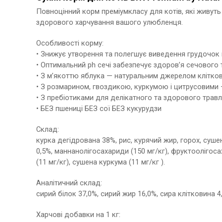
Повноцінний корм преміумкласу для котів, які живуть
здорового харчування вашого улюбленця.
Особливості корму:
• Знижує утворення та полегшує виведення грудочок 
• Оптимальний ph сечі забезпечує здоров’я сечового 
• З м’якоттю яблука — натуральним джерелом клітко
• З розмарином, гвоздикою, куркумою і цитрусовими
• З пребіотиками для делікатного та здорового травл
• БЕЗ пшениці БЕЗ сої БЕЗ кукурудзи
Склад:
курка дегідрована 38%, рис, курячий жир, горох, суше
0,5%, маннанолігосахариди (150 мг/кг), фруктоолігосах
(11 мг/кг), сушена куркума (11 мг/кг ).
Аналітичний склад:
сирий білок 37,0%, сирий жир 16,0%, сира клітковина 4,
Харчові добавки на 1 кг: