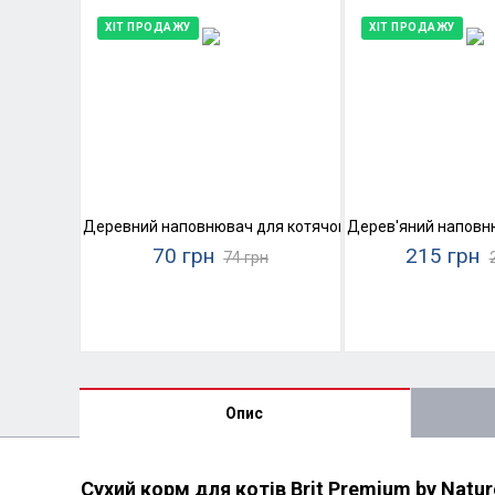
ХІТ ПРОДАЖУ
ХІТ ПРОДАЖУ
Деревний наповнювач для котячого туалету Super Cat
Дерев'яний наповню
70 грн
215 грн
74 грн
Опис
Сухий корм для котів Brit Premium by Natur