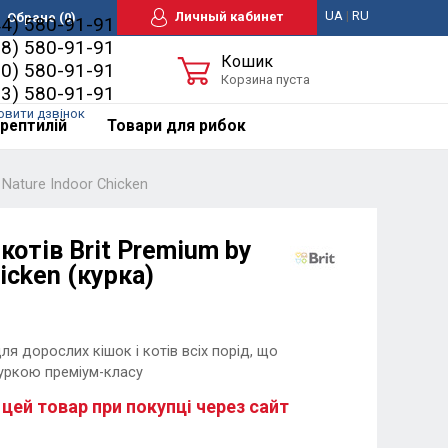
UA
|
RU
Личный кабинет
Обране
(0)
44) 580-91-91
98) 580-91-91
Кошик
50) 580-91-91
Корзина пуста
63) 580-91-91
овити дзвінок
рептилій
Товари для рибок
 Nature Indoor Chicken
котів Brit Premium by
icken (курка)
я дорослих кішок і котів всіх порід, що
куркою преміум-класу
 цей товар при покупці через сайт