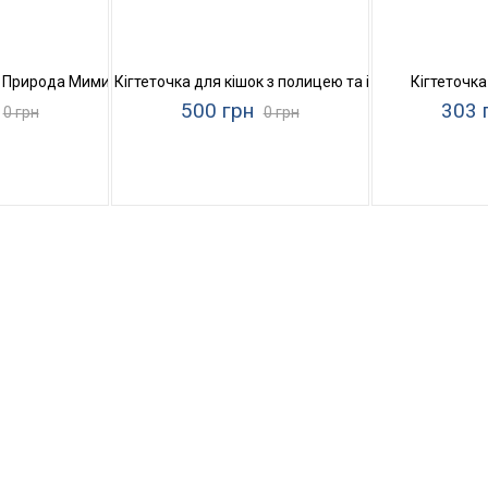
к Природа Мими
Кігтеточка для кішок з полицею та іграшками Прир
Кігтеточк
500 грн
303 
0 грн
0 грн