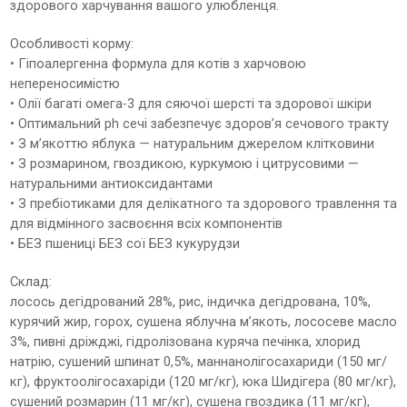
здорового харчування вашого улюбленця.
Особливості корму:
• Гіпоалергенна формула для котів з харчовою
непереносимістю
• Олії багаті омега-3 для сяючої шерсті та здорової шкіри
• Оптимальний ph сечі забезпечує здоров’я сечового тракту
• З м’якоттю яблука — натуральним джерелом клітковини
• З розмарином, гвоздикою, куркумою і цитрусовими —
натуральними антиоксидантами
• З пребіотиками для делікатного та здорового травлення та
для відмінного засвоєння всіх компонентів
• БЕЗ пшениці БЕЗ сої БЕЗ кукурудзи
Склад:
лосось дегідрований 28%, рис, індичка дегідрована, 10%,
курячий жир, горох, сушена яблучна м’якоть, лососеве масло
3%, пивні дріжджі, гідролізована куряча печінка, хлорид
натрію, сушений шпинат 0,5%, маннанолігосахариди (150 мг/
кг), фруктоолігосахаріди (120 мг/кг), юка Шидігера (80 мг/кг),
сушений розмарин (11 мг/кг), сушена гвоздика (11 мг/кг),