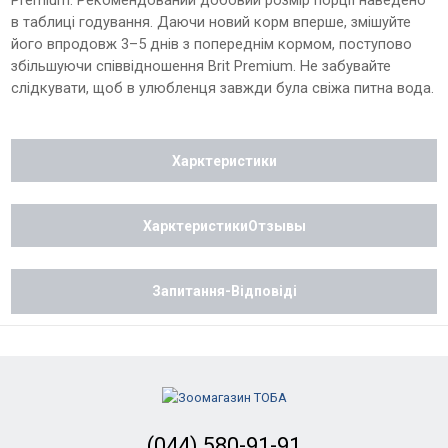
Premium. Рекомендований добовий розмір порції наведено
в таблиці годування. Даючи новий корм вперше, змішуйте
його впродовж 3–5 днів з попереднім кормом, поступово
збільшуючи співвідношення Brit Premium. Не забувайте
слідкувати, щоб в улюбленця завжди була свіжа питна вода.
Харктеристики
ХарктеристикиОтзывы
Запитання-Відповіді
(044) 580-91-91