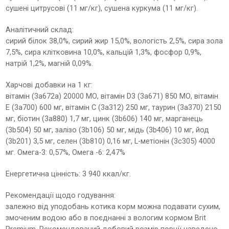
сушені цитрусові (11 мг/кг), сушена куркума (11 мг/кг).
Аналітичний склад:
сирий білок 38,0%, сирий жир 15,0%, вологість 2,5%, сира зола
7,5%, сира клітковина 10,0%, кальцій 1,3%, фосфор 0,9%,
натрій 1,2%, магній 0,09%.
Харчові добавки на 1 кг:
вітамін (3a672a) 20000 МО, вітамін D3 (3a671) 850 МО, вітамін
E (3a700) 600 мг, вітамін C (3a312) 250 мг, таурин (3a370) 2150
мг, біотин (3a880) 1,7 мг, цинк (3b606) 140 мг, марганець
(3b504) 50 мг, залізо (3b106) 50 мг, мідь (3b406) 10 мг, йод
(3b201) 3,5 мг, селен (3b810) 0,16 мг, L-метіонін (3c305) 4000
мг. Омега-3: 0,57%, Омега -6: 2,47%
Енергетична цінність: 3 940 ккал/кг.
Рекомендації щодо годування:
залежно від уподобань котика корм можна подавати сухим,
змоченим водою або в поєднанні з вологим кормом Brit