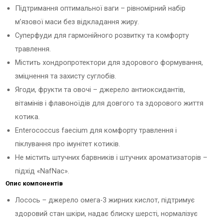
Підтримання оптимальної ваги – рівномірний набір
м’язової маси без відкладання жиру.
Суперфуди для гармонійного розвитку та комфорту
травлення.
Містить хондропротектори для здорового формування,
зміцнення та захисту суглобів.
Ягоди, фрукти та овочі – джерело антиоксидантів,
вітамінів і флавоноїдів для довгого та здорового життя
котика.
Enterococcus faecium для комфорту травлення і
піклування про імунітет котиків.
Не містить штучних барвників і штучних ароматизаторів –
підхід «NafNac».
Опис компонентів
Лосось – джерело омега-3 жирних кислот, підтримує
здоровий стан шкіри, надає блиску шерсті, нормалізує