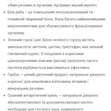
обмін речовин в організмі, підтримує міцний імунітет.
Біла риба – це повноцінний легкозасвоюваний та
поживний тваринний білок. Вона багата найважливішими
мікроелементами для збалансованого функціонування
організму.
Зелений горох і рис. Білок зеленого гороху містить
амінокислоти: метіонін, цистин, триптофан, має низький
глікемічний індекс. У поєднанні з корисними
цільнозерновими злаками (рисом) засвоєння такого
протеїну відбувається максимально ефективно.
Гарбуз — цінний дієтичний продукт, натуральне джерело
корисної для кишківника клітковини, вітамінів і
мінеральних речовин.
Сушений антарктичний криль — натуральне джерело
ейкозапентаєнової та докозагексаєнової кислот,
необхідних для гострого зору, нормального