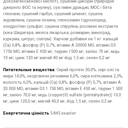
докозагексаєнової кислот), сушений цикорій (природне
джерело ФОС та інуліну), сухі пивні дріжджі, МОС і бета
глюкани, сушений гарбуз, сушений шпинат, сушена
журавлина, сушена лохина, глюкозамін гідрохлорид,
хондроїтин сульфат, сушена спіруліна, рослинні екстракти
(юка Шидигера, меліса лікарська, розмарин, виноград,
куркума, цитрус, сізігіум). Харчові добавки на 1 кг: кальцій
(Ca) 0,8%, фосфор (P) 0,7%, вітамін A 20000 МО, вітамін D3
1750 МО, вітамін E 450 мг, таурин 1500 мг, залізо 70 мг, мідь
10 мг, цинк 120 мг магній 40 мг йод 1,5 мг, селен 0,2 мг.
Питательные вещества:
Сирий протеїн 30,0%, сирі олії та
жири 14,0%, неорганічні речовини 6,0%, сира клітковина 2,5%,
вологість 6,0%, кальцій (Ca) 0,8%, фосфор (P) 0,7%, вітамін A
20 000 МО, вітамін D3 1 750 МО, вітамін E 450 мг, таурин 1 500
мг, залізо 70,0 мг, мідь (copper(II) sulfate (pentahydrate)) 10,0
мг, цинк 120,0 мг, магній 40,0 мг, йод 1,5 мг, селен 0,2 мг.
Енергетична цінність
3.845 ккал/кг