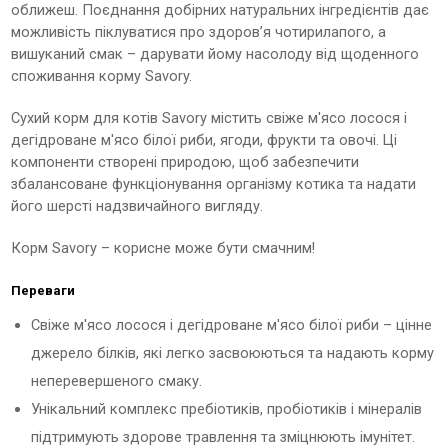
оближеш. Поєднання добірних натуральних інгредієнтів дає
можливість піклуватися про здоров’я чотирилапого, а
вишуканий смак – дарувати йому насолоду від щоденного
споживання корму Savory.
Сухий корм для котів Savory містить свіже м'ясо лосося і
дегідроване м'ясо білої риби, ягоди, фрукти та овочі. Ці
компоненти створені природою, щоб забезпечити
збалансоване функціонування організму котика та надати
його шерсті надзвичайного вигляду.
Корм Savory – корисне може бути смачним!
Переваги
Свіже м'ясо лосося і дегідроване м'ясо білої риби – цінне
джерело білків, які легко засвоюються та надають корму
неперевершеного смаку.
Унікальний комплекс пребіотиків, пробіотиків і мінералів
підтримують здорове травлення та зміцнюють імунітет.