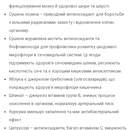
функціонування мозку й здорової шкіри та шерсті.
Сушена лохина – природний антиоксидант для боротьби
з вільними радикалами, захисту і відновлення клітин
організму.
Сушена журавлина містить антиоксиданти та
біофлавоноїди для профілактики розвитку шкідливої
мікрофлори в сечовидільній системі. Ці ягоди
підтримують здоров'я сечовивідних шляхів, регулюють
кислотність сечі та є хорошим кишковим антисептиком.
Яблука є джерелом пребіотиків (олігосахаридів), що
покращують здоров'я мікрофлори кишечника.
Шпинат – джерело вітамінів групи В, знижує процеси
окислення в організмі, нормалізує артеріальний тиск.
Куркума зменшує запалення та має антибактеріальний
ефект.
Цитрусові – антиоксиданти, багаті вітаміном С, зміцнюють