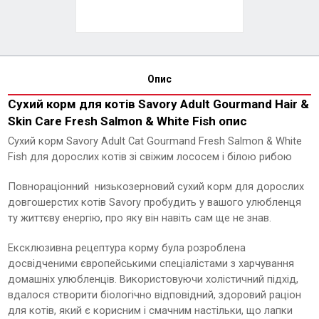
Опис
Сухий корм для котів Savory Adult Gourmand Hair &
Skin Care Fresh Salmon & White Fish опис
Сухий корм Savory Adult Cat Gourmand Fresh Salmon & White
Fish для дорослих котів зі свіжим лососем і білою рибою
Повнораціонний низькозерновий сухий корм для дорослих
довгошерстих котів Savory пробудить у вашого улюбленця
ту життєву енергію, про яку він навіть сам ще не знав.
Ексклюзивна рецептура корму була розроблена
досвідченими європейськими спеціалістами з харчування
домашніх улюбленців. Використовуючи холістичний підхід,
вдалося створити біологічно відповідний, здоровий раціон
для котів, який є корисним і смачним настільки, що лапки