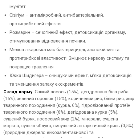
імунітет.
Сізігіум – антимікробний, антибактеріальний,
протигрибковий ефекти.
Розмарин – сечогінний ефект, детоксикація організму,
стимулювання відновлення печінки.
Меліса лікарська має бактерицидні, заспокійливі та
протигрибкові властивості. Зміцнює нервову систему та
покращує травлення.
Юкка Шидигера – очищуючий ефект, м’яка детоксикація
та зменшення запаху екскрементів.
Склад корму:
Свіжий лосось (15%), дегідрована біла риба
(15%), зелений горошок (15%), коричневий рис, білий рис, жир
тваринного походження (курка, 6%), гідролізований протеїн
тваринного походження (6%), дегідрована курка (5%),
сушений буряк, лососевий жир (2%), мінерали, сушена
морква, сушені яблука, висушений антарктичний криль (0,5%)
(природне джерело ейкозапентаєнової та