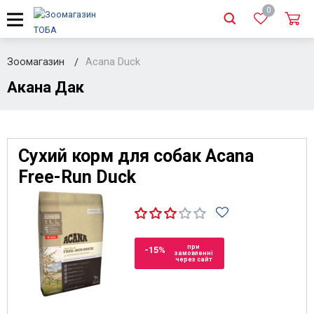
0
Зоомагазин
Acana Duck
Акана Дак
Сухий корм для собак Acana
Free-Run Duck
при
-15%
замовленні
через сайт