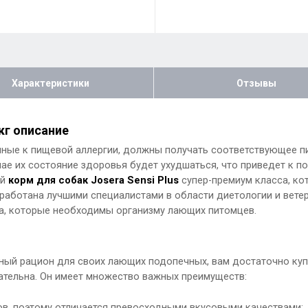
Характеристики
Отзывы
 кг описание
нные к пищевой аллергии, должны получать соответствующее 
ае их состояние здоровья будет ухудшаться, что приведет к 
й
корм для собак Josera Sensi Plus
супер-премиум класса, к
зработана лучшими специалистами в области диетологии и вете
а, которые необходимы организму лающих питомцев.
й рацион для своих лающих подопечных, вам достаточно купит
ательна. Он имеет множество важных преимуществ:
ов, поэтому отличается превосходными вкусовыми качествами;