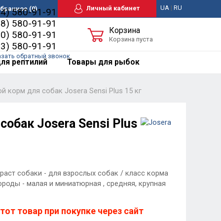
UA
|
RU
Личный кабинет
бранное
(0)
44) 580-91-91
98) 580-91-91
Корзина
50) 580-91-91
Корзина пуста
63) 580-91-91
азать обратный звонок
ля рептилий
Товары для рыбок
ой корм для собак Josera Sensi Plus 15 кг
собак Josera Sensi Plus
раст собаки - для взрослых собак / класс корма
ороды - малая и миниатюрная , средняя, крупная
тот товар при покупке через сайт