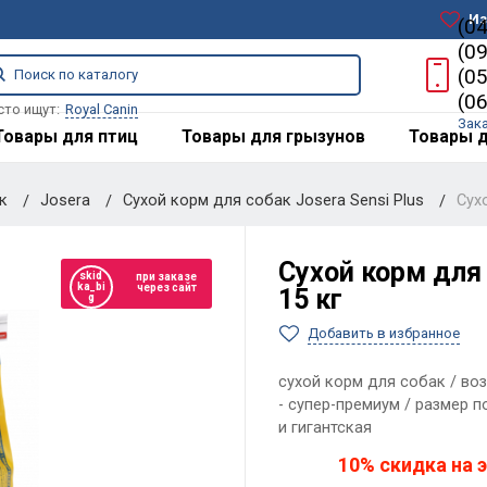
Из
(0
(0
(0
(0
сто ищут:
Royal Canin
Зак
Товары для птиц
Товары для грызунов
Товары д
ак
Josera
Сухой корм для собак Josera Sensi Plus
Сух
Сухой корм для 
skid
при заказе
ka_bi
через сайт
15 кг
g
Добавить в избранное
сухой корм для собак / воз
- супер-премиум / размер п
и гигантская
10% скидка на э