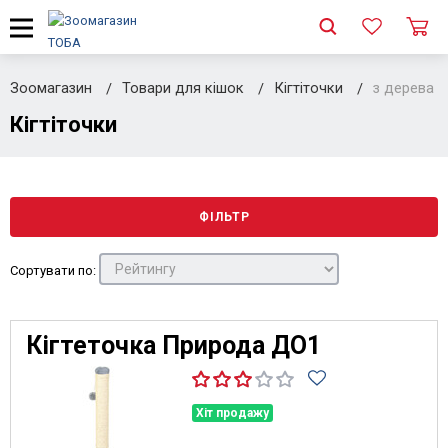
Зоомагазин
Товари для кішок
Кігтіточки
з дерева
Кігтіточки
ФІЛЬТР
Сортувати по:
Кігтеточка Природа ДО1
Хіт продажу