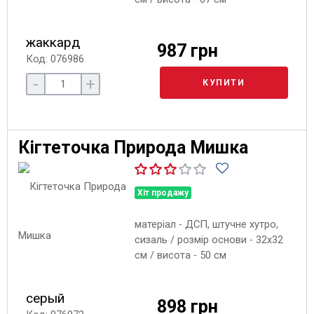
жаккард
987 грн
Код: 076986
-
+
КУПИТИ
Кігтеточка Природа Мишка
Хіт продажу
матеріал - ДСП, штучне хутро,
сизаль / розмір основи - 32х32
см / висота - 50 см
серый
898 грн