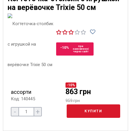
на верёвочке Trixie 50 см
при
-10%
замовленні
через сайт
-10%
863 грн
ассорти
Код: 140445
959 грн
-
+
КУПИТИ