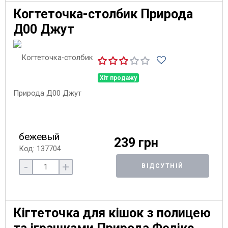
Когтеточка-столбик Природа
Д00 Джут
Хіт продажу
бежевый
239 грн
Код: 137704
-
+
ВІДСУТНІЙ
Кігтеточка для кішок з полицею