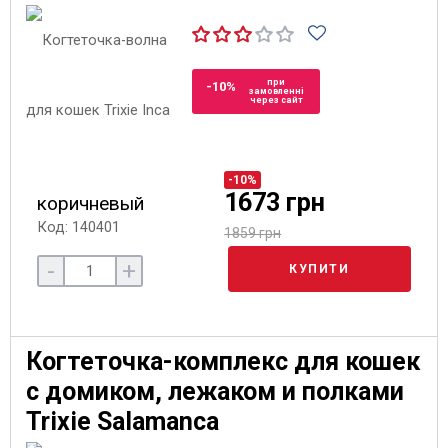
при
-10%
замовленні
через сайт
-10%
1673 грн
коричневый
Код: 140401
1859 грн
-
+
КУПИТИ
Когтеточка-комплекс для кошек
с домиком, лежаком и полками
Trixie Salamanca