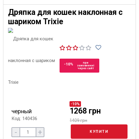
Дряпка для кошек наклонная с
шариком Trixie
при
-10%
замовленні
через сайт
-10%
1268 грн
черный
Код: 140436
1409 грн
-
+
КУПИТИ