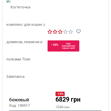
при
-10%
замовленні
через сайт
-10%
6829 грн
бежевый
Код: 140417
7588 грн