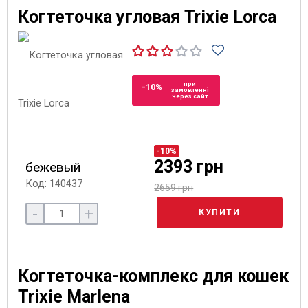
Когтеточка угловая Trixie Lorca
при
-10%
замовленні
через сайт
-10%
2393 грн
бежевый
Код: 140437
2659 грн
-
+
КУПИТИ
Когтеточка-комплекс для кошек
Trixie Marlena