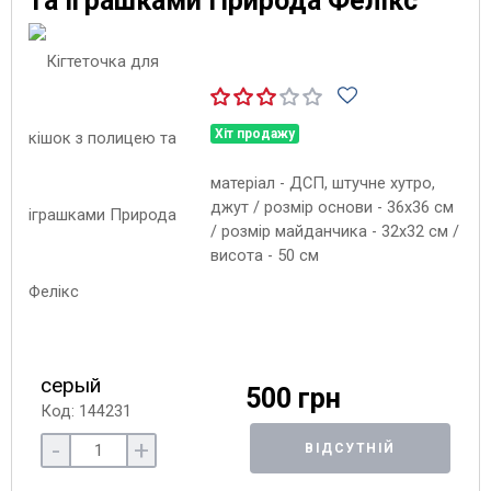
та іграшками Природа Фелікс
Хіт продажу
матеріал - ДСП, штучне хутро,
джут / розмір основи - 36х36 см
/ розмір майданчика - 32х32 см /
висота - 50 см
серый
500 грн
Код: 144231
-
+
ВІДСУТНІЙ