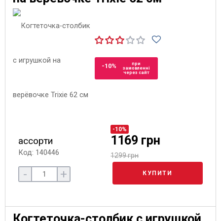
при
-10%
замовленні
через сайт
-10%
1169 грн
ассорти
Код: 140446
1299 грн
-
+
КУПИТИ
Когтеточка-столбик с игрушкой