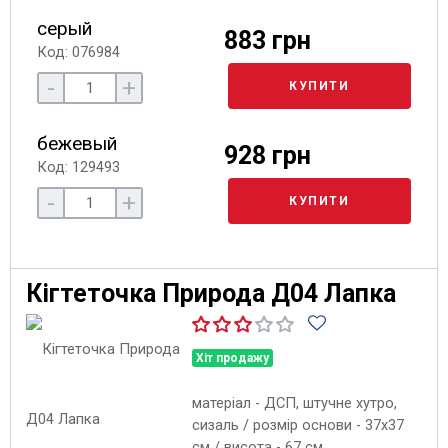
серый
883 грн
Код: 076984
-
+
КУПИТИ
бежевый
928 грн
Код: 129493
-
+
КУПИТИ
Кігтеточка Природа Д04 Лапка
Хіт продажу
матеріал - ДСП, штучне хутро,
сизаль / розмір основи - 37х37
см / висота - 67 см