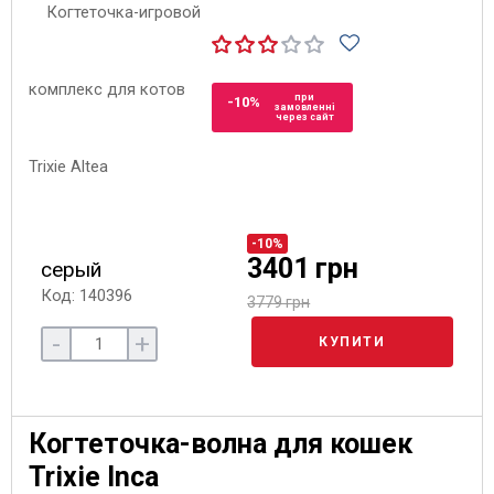
при
-10%
замовленні
через сайт
-10%
3401 грн
серый
Код: 140396
3779 грн
-
+
КУПИТИ
Когтеточка-волна для кошек
Trixie Inca