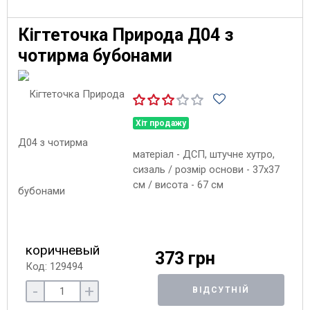
Кігтеточка Природа Д04 з
чотирма бубонами
Хіт продажу
матеріал - ДСП, штучне хутро,
сизаль / розмір основи - 37х37
см / висота - 67 см
коричневый
373 грн
Код: 129494
-
+
ВІДСУТНІЙ