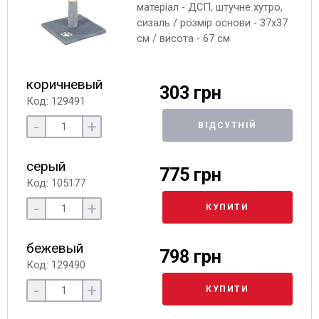
матеріал - ДСП, штучне хутро,
сизаль / розмір основи - 37х37
см / висота - 67 см
коричневый
303 грн
Код: 129491
-
+
ВІДСУТНІЙ
серый
775 грн
Код: 105177
-
+
КУПИТИ
бежевый
798 грн
Код: 129490
-
+
КУПИТИ