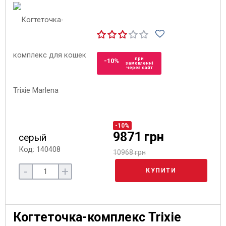
при
-10%
замовленні
через сайт
-10%
9871 грн
серый
Код: 140408
10968 грн
-
+
КУПИТИ
Когтеточка-комплекс Trixie