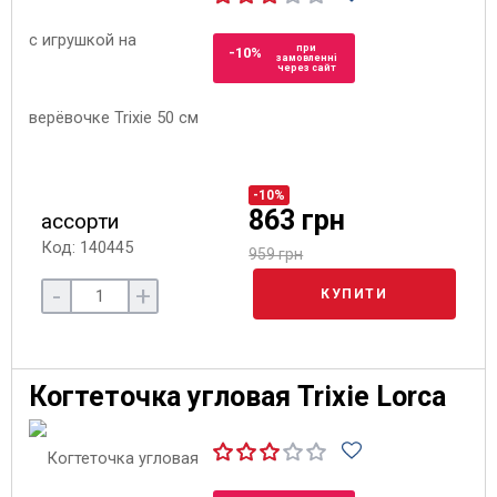
при
-10%
замовленні
через сайт
-10%
863 грн
ассорти
Код: 140445
959 грн
-
+
КУПИТИ
Когтеточка угловая Trixie Lorca