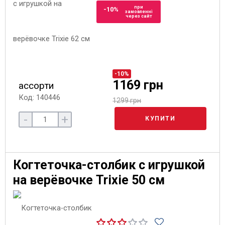
при
-10%
замовленні
через сайт
-10%
1169 грн
ассорти
Код: 140446
1299 грн
-
+
КУПИТИ
Когтеточка-столбик с игрушкой
на верёвочке Trixie 50 см