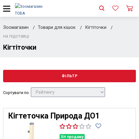
Зоомагазин
Товари для кішок
Кігтіточки
на підставці
Кігтіточки
ФІЛЬТР
Сортувати по:
Кігтеточка Природа ДО1
Хіт продажу