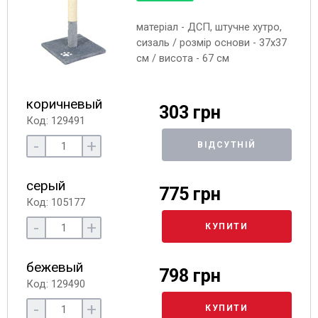
матеріал - ДСП, штучне хутро,
сизаль / розмір основи - 37х37
см / висота - 67 см
коричневый
303 грн
Код: 129491
-
+
ВІДСУТНІЙ
серый
775 грн
Код: 105177
-
+
КУПИТИ
бежевый
798 грн
Код: 129490
-
+
КУПИТИ