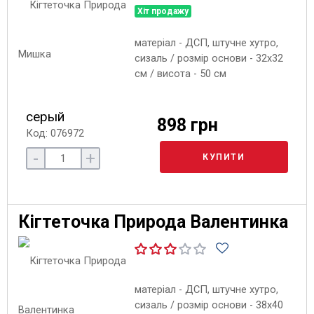
Хіт продажу
матеріал - ДСП, штучне хутро,
сизаль / розмір основи - 32х32
см / висота - 50 см
серый
898 грн
Код: 076972
-
+
КУПИТИ
Кігтеточка Природа Валентинка
матеріал - ДСП, штучне хутро,
сизаль / розмір основи - 38х40