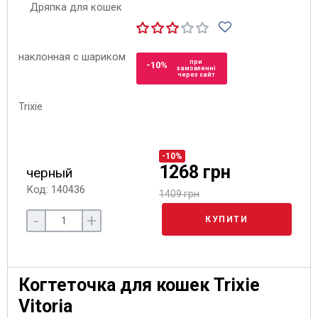
при
-10%
замовленні
через сайт
-10%
1268 грн
черный
Код: 140436
1409 грн
-
+
КУПИТИ
Когтеточка для кошек Trixie
Vitoria