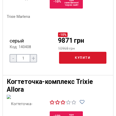
при
-10%
замовленні
через сайт
-10%
9871 грн
серый
Код: 140408
10968 грн
-
+
КУПИТИ
Когтеточка-комплекс Trixie
Allora
при
-10%