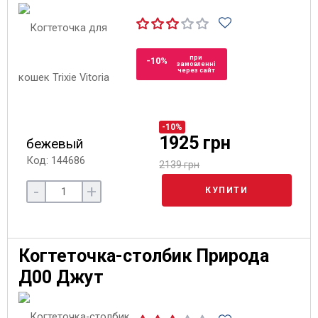
при
-10%
замовленні
через сайт
-10%
1925 грн
бежевый
Код: 144686
2139 грн
-
+
КУПИТИ
Когтеточка-столбик Природа
Д00 Джут