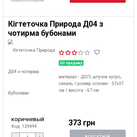
Кігтеточка Природа Д04 з
чотирма бубонами
Хіт продажу
матеріал - ДСП, штучне хутро,
сизаль / розмір основи - 37х37
см / висота - 67 см
коричневый
373 грн
Код: 129494
ВІДСУТНІЙ