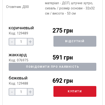
матеріал - ДСП, штучне хутро,
сизаль / розмір основи - 32х32
см / висота - 53 см
коричневый
275 грн
Код: 129489
-
+
ВІДСУТНІЙ
жаккард
591 грн
Код: 076975
ПОВІДОМИТИ ПРО НАЯВНІСТЬ
бежевый
692 грн
Код: 129488
-
+
КУПИТИ