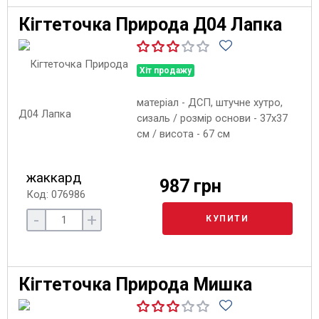
Кігтеточка Природа Д04 Лапка
Хіт продажу
матеріал - ДСП, штучне хутро,
сизаль / розмір основи - 37х37
см / висота - 67 см
жаккард
987 грн
Код: 076986
-
+
КУПИТИ
Кігтеточка Природа Мишка