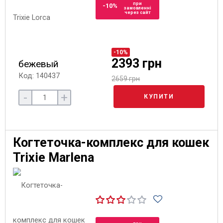
при
-10%
замовленні
через сайт
-10%
2393 грн
бежевый
Код: 140437
2659 грн
-
+
КУПИТИ
Когтеточка-комплекс для кошек
Trixie Marlena