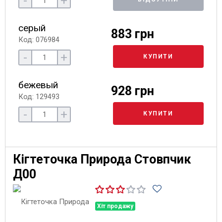
-
+
серый
883 грн
Код: 076984
-
+
КУПИТИ
бежевый
928 грн
Код: 129493
-
+
КУПИТИ
Кігтеточка Природа Стовпчик
Д00
Хіт продажу