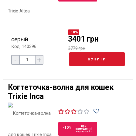
-10%
3401 грн
серый
Код: 140396
3779 грн
-
+
КУПИТИ
Когтеточка-волна для кошек
Trixie Inca
при
-10%
замовленні
через сайт