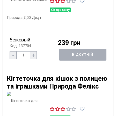
Хіт продажу
бежевый
239 грн
Код: 137704
-
+
ВІДСУТНІЙ
Кігтеточка для кішок з полицею
та іграшками Природа Фелікс