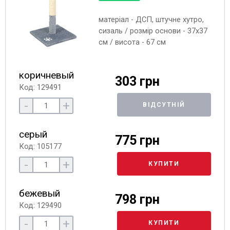
матеріал - ДСП, штучне хутро,
сизаль / розмір основи - 37х37
см / висота - 67 см
коричневый
303 грн
Код: 129491
-
+
ВІДСУТНІЙ
серый
775 грн
Код: 105177
-
+
КУПИТИ
бежевый
798 грн
Код: 129490
-
+
КУПИТИ