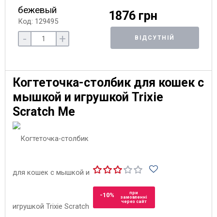
бежевый
1876 грн
Код: 129495
-
+
ВІДСУТНІЙ
Когтеточка-столбик для кошек с
мышкой и игрушкой Trixie
Scratch Me
при
-10%
замовленні
через сайт