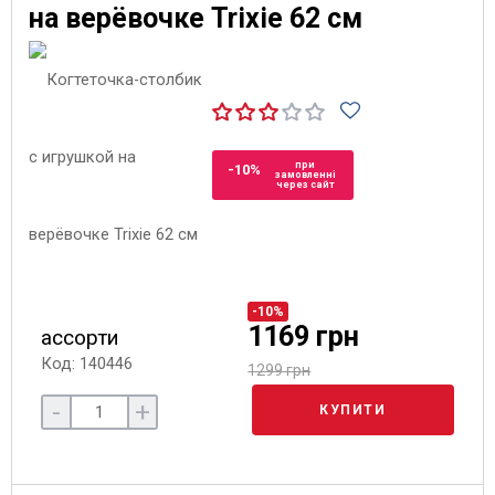
на верёвочке Trixie 62 см
при
-10%
замовленні
через сайт
-10%
1169 грн
ассорти
Код: 140446
1299 грн
-
+
КУПИТИ