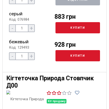
-
+
серый
883 грн
Код: 076984
-
+
КУПИТИ
бежевый
928 грн
Код: 129493
-
+
КУПИТИ
Кігтеточка Природа Стовпчик
Д00
Хіт продажу