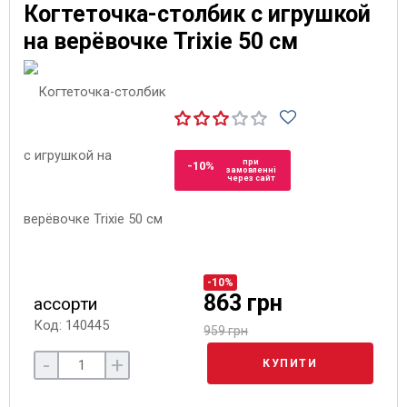
Когтеточка-столбик с игрушкой
на верёвочке Trixie 50 см
при
-10%
замовленні
через сайт
-10%
863 грн
ассорти
Код: 140445
959 грн
-
+
КУПИТИ