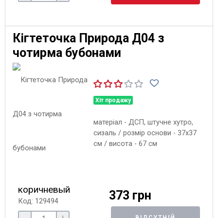
Кігтеточка Природа Д04 з
чотирма бубонами
Хіт продажу
матеріал - ДСП, штучне хутро,
сизаль / розмір основи - 37х37
см / висота - 67 см
коричневый
373 грн
Код: 129494
ВІДСУТНІЙ