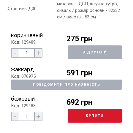
матеріал - ДСП, штучне хутро,
сизаль / розмір основи - 32х32
см / висота - 53 см
коричневый
275 грн
Код: 129489
-
+
ВІДСУТНІЙ
жаккард
591 грн
Код: 076975
ПОВІДОМИТИ ПРО НАЯВНІСТЬ
бежевый
692 грн
Код: 129488
-
+
КУПИТИ