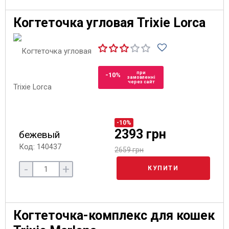
Когтеточка угловая Trixie Lorca
при
-10%
замовленні
через сайт
-10%
2393 грн
бежевый
Код: 140437
2659 грн
-
+
КУПИТИ
Когтеточка-комплекс для кошек