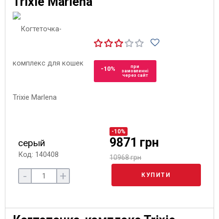
Trixie Marlena
при
-10%
замовленні
через сайт
-10%
9871 грн
серый
Код: 140408
10968 грн
-
+
КУПИТИ