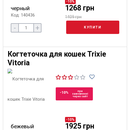
-10%
1268 грн
черный
Код: 140436
1409 грн
-
+
КУПИТИ
Когтеточка для кошек Trixie
Vitoria
при
-10%
замовленні
через сайт
-10%
1925 грн
бежевый