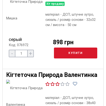
Хіт продажу
матеріал - ДСП, штучне хутро,
сизаль / розмір основи - 32х32
см / висота - 50 см
серый
898 грн
Код: 076972
-
+
КУПИТИ
Кігтеточка Природа Валентинка
матеріал - ДСП, штучне хутро,
сизаль / розмір основи - 38х40