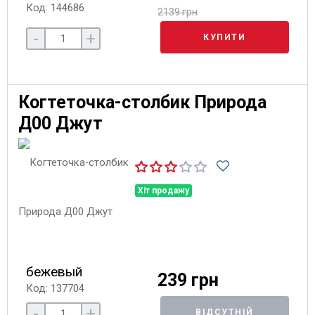
Код: 144686
2139 грн
-
+
КУПИТИ
Когтеточка-столбик Природа
Д00 Джут
Хіт продажу
бежевый
239 грн
Код: 137704
-
+
ВІДСУТНІЙ