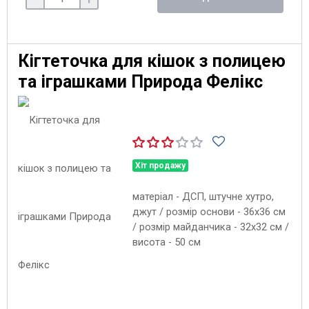
Кігтеточка для кішок з полицею
та іграшками Природа Фелікс
Хіт продажу
матеріал - ДСП, штучне хутро,
джут / розмір основи - 36х36 см
/ розмір майданчика - 32х32 см /
висота - 50 см