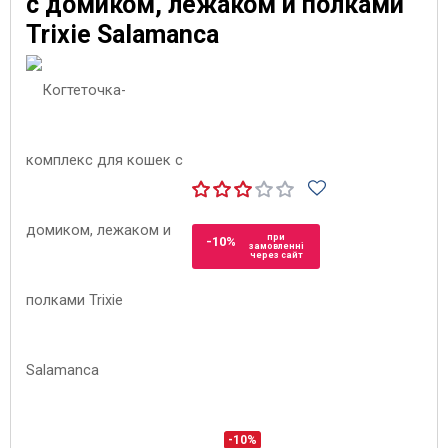
с домиком, лежаком и полками
Trixie Salamanca
при
-10%
замовленні
через сайт
-10%