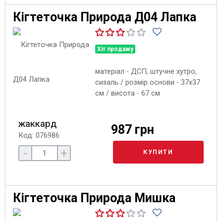
Кігтеточка Природа Д04 Лапка
Хіт продажу
матеріал - ДСП, штучне хутро,
сизаль / розмір основи - 37х37
см / висота - 67 см
жаккард
987 грн
Код: 076986
-
+
КУПИТИ
Кігтеточка Природа Мишка