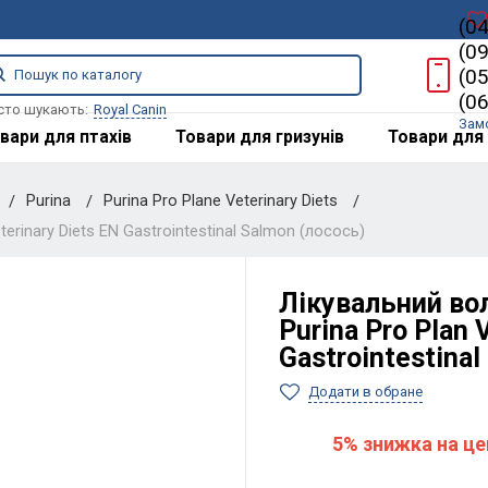
(0
(0
(0
(0
сто шукають:
Royal Canin
Зам
вари для птахів
Товари для гризунів
Товари для 
Purina
Purina Pro Plane Veterinary Diets
erinary Diets EN Gastrointestinal Salmon (лосось)
Лікувальний вол
Purina Pro Plan 
Gastrointestinal
Додати в обране
5% знижка на це