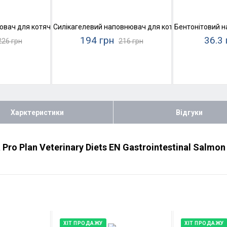
 №1
вач для котячого туалету Super Cat Стандарт Білий
Силікагелевий наповнювач для котячого туалету Ko
Бентонітовий н
194 грн
36.3 
226 грн
216 грн
Харктеристики
Відгуки
Pro Plan Veterinary Diets EN Gastrointestinal Salmon
ХІТ ПРОДАЖУ
ХІТ ПРОДАЖУ