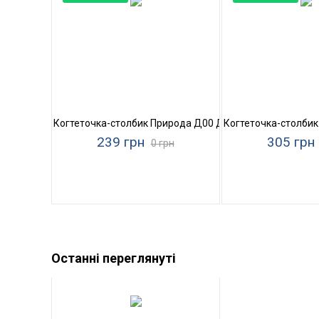
Когтеточка-столбик Природа Д00 Джут
Когтеточка-столби
239 грн
305 грн
0 грн
Останні переглянуті