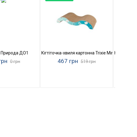
ода Фелікс
а Природа ДО1
Кігтіточка-хвиля картонна Trixie Mimi Wave
Кігтеточка
грн
467 грн
3
0 грн
519 грн