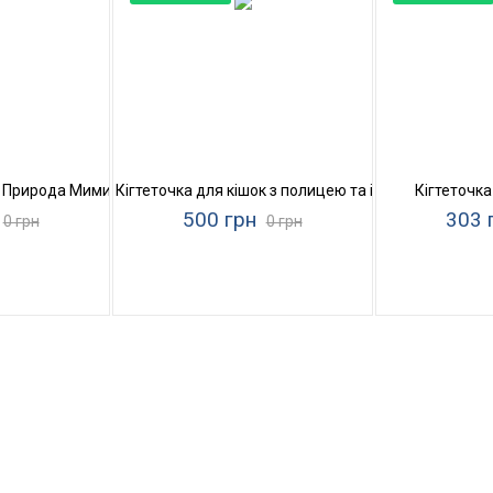
к Природа Мими
Кігтеточка для кішок з полицею та іграшками Прир
Кігтеточк
500 грн
303 
0 грн
0 грн