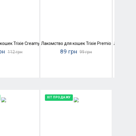
домашняя птица и печень)
кошек Trixie Creamy Snacks (домашняя птица)
Лакомство для кошек Trixie Premio Chicken Mini
Лакомство 
рн
89 грн
112 грн
99 грн
ХІТ ПРОДАЖУ