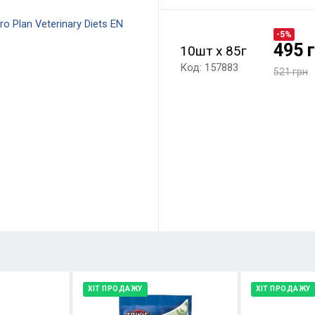
-5%
495 
10шт х 85г
Код: 157883
521 грн
ХІТ ПРОДАЖУ
ХІТ ПРОДАЖУ