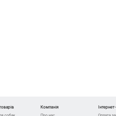
inary Diets EN Gastrointestinal Salmon (лосось)
товарів
Компанія
Інтернет
ля собак
Про нас
Оплата з