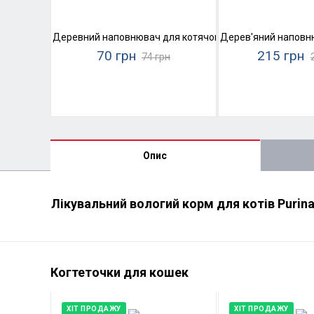
Деревний наповнювач для котячого туалету Super Cat
Дерев'яний наповню
70 грн
215 грн
74 грн
Опис
Лікувальний вологий корм для котів Purina 
Когтеточки для кошек
ХІТ ПРОДАЖУ
ХІТ ПРОДАЖУ