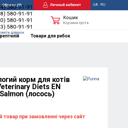
UA
|
RU
Личный кабинет
Обране
(0)
44) 580-91-91
98) 580-91-91
Кошик
50) 580-91-91
Корзина пуста
63) 580-91-91
овити дзвінок
рептилій
Товари для рибок
огий корм для котів
Veterinary Diets EN
 Salmon (лосось)
й товар при замовленні через сайт