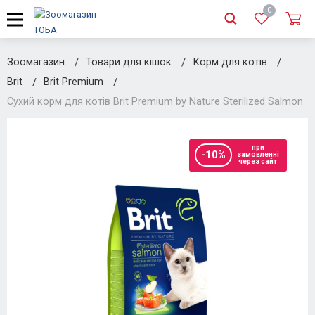
0
Зоомагазин
Товари для кішок
Корм для котів
Brit
Brit Premium
Сухий корм для котів Brit Premium by Nature Sterilized Salmon
при
-10%
замовленні
через сайт