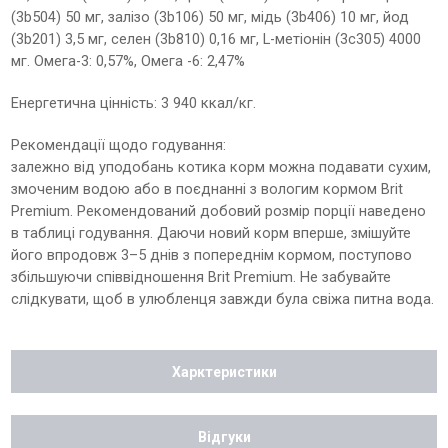
(3b504) 50 мг, залізо (3b106) 50 мг, мідь (3b406) 10 мг, йод
(3b201) 3,5 мг, селен (3b810) 0,16 мг, L-метіонін (3c305) 4000
мг. Омега-3: 0,57%, Омега -6: 2,47%
Енергетична цінність: 3 940 ккал/кг.
Рекомендації щодо годування:
залежно від уподобань котика корм можна подавати сухим,
змоченим водою або в поєднанні з вологим кормом Brit
Premium. Рекомендований добовий розмір порції наведено
в таблиці годування. Даючи новий корм вперше, змішуйте
його впродовж 3–5 днів з попереднім кормом, поступово
збільшуючи співвідношення Brit Premium. Не забувайте
слідкувати, щоб в улюбленця завжди була свіжа питна вода.
Харктеристики
Відгуки