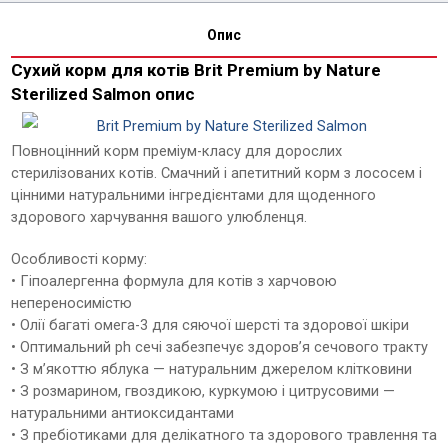
Опис
Сухий корм для котів Brit Premium by Nature
Sterilized Salmon опис
Повноцінний корм преміум-класу для дорослих
стерилізованих котів. Смачний і апетитний корм з лососем і
цінними натуральними інгредієнтами для щоденного
здорового харчування вашого улюбленця.
Особливості корму:
• Гіпоалергенна формула для котів з харчовою
непереносимістю
• Олії багаті омега-3 для сяючої шерсті та здорової шкіри
• Оптимальний ph сечі забезпечує здоров’я сечового тракту
• З м’якоттю яблука — натуральним джерелом клітковини
• З розмарином, гвоздикою, куркумою і цитрусовими —
натуральними антиоксидантами
• З пребіотиками для делікатного та здорового травлення та