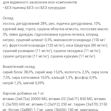
для відмінного засвоєння всіх компонентів
• БЕЗ пшениці БЕЗ сої БЕЗ кукурудзи
Склад:
лосось дегідрований 28%, рис, індичка дегідрована, 10%,
курячий жир, горох, сушена яблучна м’якоть, лососеве масло
3%, пивні дріжджі, гідролізована куряча печінка, хлорид
натрію, сушений шпинат 0,5%, маннанолігосахариди (150 мг/
кг), фруктоолігосахаріди (120 мг/кг), юка Шидігера (80 мг/кг),
сушений розмарин (11 мг/кг), сушена гвоздика (11 мг/кг),
сушені цитрусові (11 мг/кг), сушена куркума (11 мг/кг).
Аналітичний склад:
сирий білок 38,0%, сирий жир 15,0%, вологість 2,5%, сира зола
7,5%, сира клітковина 10,0%, кальцій 1,3%, фосфор 0,9%,
натрій 1,2%, магній 0,09%.
Харчові добавки на 1 кг:
вітамін (3a672a) 20000 МО, вітамін D3 (3a671) 850 МО, вітамін
E (3a700) 600 мг, вітамін C (3a312) 250 мг, таурин (3a370) 2150
мг, біотин (3a880) 1,7 мг, цинк (3b606) 140 мг, марганець