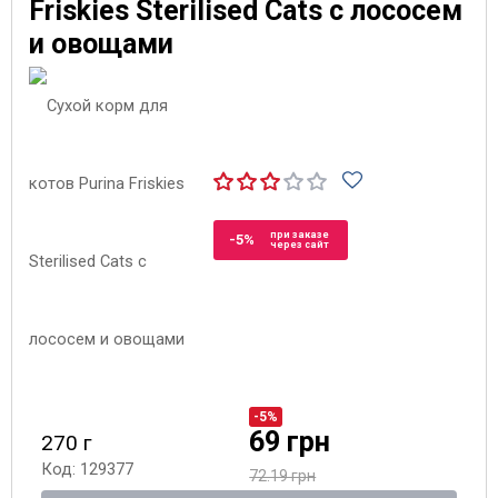
Friskies Sterilised Cats с лососем
и овощами
при заказе
-5%
через сайт
-5%
69 грн
270 г
Код: 129377
72.19 грн