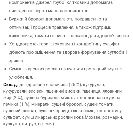
компонентів джерел грубої клітковини допомагає
виведенню шерсті малоактивних котів.
Буряки й броколі допомагають покращенню та
оптимізації процесів травлення, а також підтримці
кишківника, томати і шпинат - важливі для здоров’я серця.
Хондропротектори глюкозамін і хондроїтину сульфат
дбають про зміцнення та здорове формування суглобів і
хрящів.
Суміш лікарських рослин піклується про міцний імунітет
улюбленця.
Склад:
дегідрована яловичина (25 %), кукурудза,
кукурудзяні висівки, пшеничні висівки, пшениця, яловичий
жир (2 %), сушена бурякова м’якіть, гідролізована куряча
печінка (1 %), мінерали, сушені броколі, сушені томати,
сушений шпинат, сушені чорниці, глюкозамін, хондроїтину
сульфат, суміш лікарських рослин (юка Мохаве, розмарин,
куркума, цитрус, євгенія).