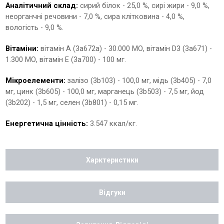
Аналітичний склад:
сирий білок - 25,0 %, сирі жири - 9,0 %,
неорганчні речовини - 7,0 %, сира клітковина - 4,0 %,
вологість - 9,0 %.
Вітаміни:
вітамін A (3a672a) - 30.000 МО, вітамін D3 (3a671) -
1.300 МО, вітамін E (3a700) - 100 мг.
Мікроелементи:
залізо (3b103) - 100,0 мг, мідь (3b405) - 7,0
мг, цинк (3b605) - 100,0 мг, марганець (3b503) - 7,5 мг, йод
(3b202) - 1,5 мг, селен (3b801) - 0,15 мг.
Енергетична цінність:
3.547 ккал/кг.
Харктеристики
Відгуки