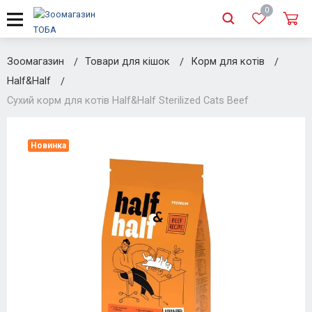
0
Зоомагазин
Товари для кішок
Корм для котів
Half&Half
Сухий корм для котів Half&Half Sterilized Cats Beef
Новинка