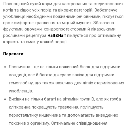
Повноцінний сухий корм для кастрованих та стерилізованих
котів та кішок усіх порід та вікових категорій. Забезпечує
улюбленця необхідними поживними речовинами, піклується
про комфортне травлення та міцний імунітет. Збагачена
фруктами, овочами, хондропротекторами й лікарськими
рослинами рецептура
Half&Half
піклується про оптимальну
користь та смак у кожній порції.
Переваги:
Яловичина - це не тільки поживний білок для підтримки
кондиції, але й багате джерело заліза для підтримки
гемоглобіну, що також важливо для літніх стерилізованих
улюбленців.
Висівки не тільки багаті на вітаміни групи В, але як груба
клітковина покращують травлення, поліпшують
перистальтику кишечника та допомагають виведенню
токсинів з організму. Оптимальне співвідношення