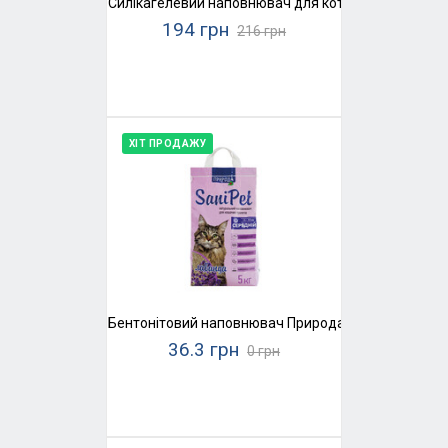
Силікагелевий наповнювач для котячого туалету K
194 грн
216 грн
ХІТ ПРОДАЖУ
Бентонітовий наповнювач Природа SaniPet, середн
36.3 грн
0 грн