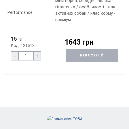
мініатюрна, середня, велика і
гігантська / особливості - для
активних собак / клас корму -
преміум
15 кг
1643 грн
Код: 121612
-
+
ВІДСУТНІЙ