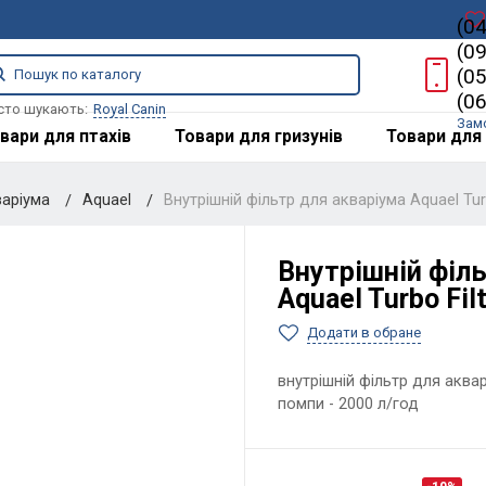
(0
(0
(0
(0
сто шукають:
Royal Canin
Зам
вари для птахів
Товари для гризунів
Товари для 
варіума
Aquael
Внутрішній фільтр для акваріума Aquael Turb
Внутрішній філь
Aquael Turbo Fil
Додати в обране
внутрішній фільтр для аква
помпи - 2000 л/год