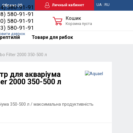
UA
|
RU
Личный кабинет
Обране
(0)
44) 580-91-91
98) 580-91-91
Кошик
50) 580-91-91
Корзина пуста
63) 580-91-91
овити дзвінок
рептилій
Товари для рибок
o Filter 2000 350-500 л
тр для акваріума
ter 2000 350-500 л
ріума 350-500 л / максимальна продуктивність