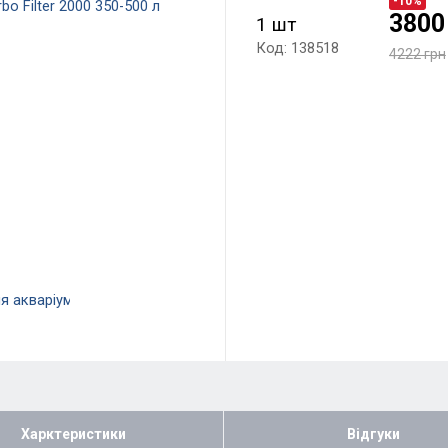
-10%
3800
1 шт
Код: 138518
4222 грн
Харктеристики
Відгуки