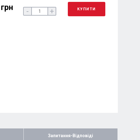
 грн
КУПИТИ
-
+
Запитання-Відповіді