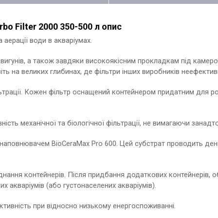
bo Filter 2000 350-500 л опис
а аерації води в акваріумах.
игунів, а також завдяки високоякісним прокладкам під камерою 
ть на великих глибинах, де фільтри інших виробників неефективн
ільтрації. Кожен фільтр оснащений контейнером придатним для 
ість механічної та біологічної фільтрації, не вимагаючи занадт
 наповнювачем BioCeraMax Pro 600. Цей субстрат проводить ден
ання контейнерів. Після придбання додаткових контейнерів, об
х акваріумів (або густонаселених акваріумів).
ктивність при відносно низькому енергоспоживанні.