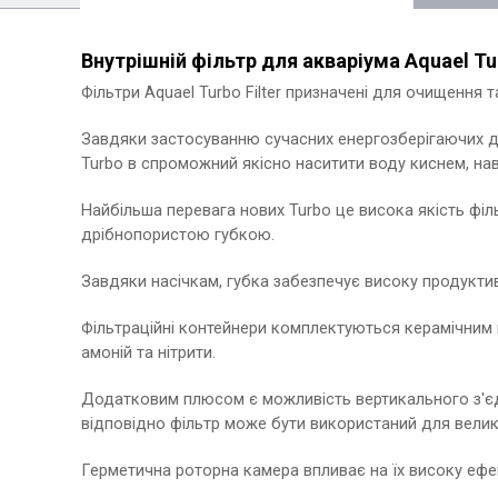
Внутрішній фільтр для акваріума Aquael Tur
Фільтри Aquael Turbo Filter призначені для очищення т
Завдяки застосуванню сучасних енергозберігаючих дв
Turbo в спроможний якісно наситити воду киснем, наві
Найбільша перевага нових Turbo це висока якість ф
дрібнопористою губкою.
Завдяки насічкам, губка забезпечує високу продуктивн
Фільтраційні контейнери комплектуються керамічним
амоній та нітрити.
Додатковим плюсом є можливість вертикального з'єдн
відповідно фільтр може бути використаний для велики
Герметична роторна камера впливає на їх високу ефе