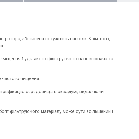
ротора, збільшена потужність насосів. Крім того,
і.
розміщення будь-якого фільтруючого наповнювача та
о частого чищення.
ітрифікацію середовища в акваріумі, видаляючи
сяг фільтруючого матеріалу може бути збільшений і