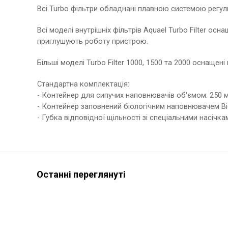
Всі Turbo фільтри обладнані плавною системою регул
Всі моделі внутрішніх фільтрів Aquael Turbo Filter о
приглушують роботу пристрою.
Більші моделі Turbo Filter 1000, 1500 та 2000 оснаще
Стандартна комплектація:
- Контейнер для сипучих наповнювачів об'ємом: 250 мл -
- Контейнер заповнений біологічним наповнювачем Bio
- Губка відповідної щільності зі спеціальними насічк
Останні переглянуті