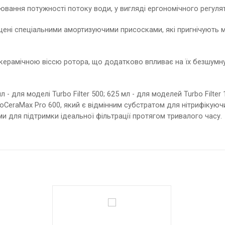
ювання потужності потоку води, у вигляді ергономічного регуля
снащені спеціальними амортизуючими присосками, які пригнічують
ні керамічною віссю ротора, що додатково впливає на їх безшумну
 для моделі Turbo Filter 500; 625 мл - для моделей Turbo Filter 1
CeraMax Pro 600, який є відмінним субстратом для нітрифікуючи
ами для підтримки ідеальної фільтрації протягом тривалого часу.