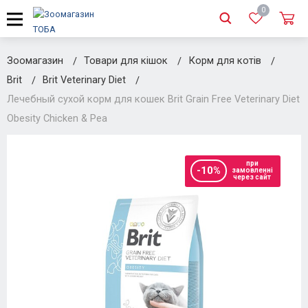
0
Зоомагазин
Товари для кішок
Корм для котів
Brit
Brit Veterinary Diet
Лечебный сухой корм для кошек Brit Grain Free Veterinary Diet
Obesity Chicken & Pea
при
-10%
замовленні
через сайт