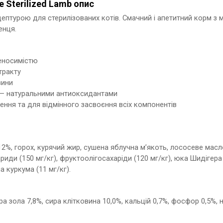
e Sterilized Lamb опис
птурою для стерилізованих котів. Смачний і апетитний корм з м
енця.
реносимістю
тракту
вини
 — натуральними антиоксидантами
ення та для відмінного засвоєння всіх компонентів
12%, горох, курячий жир, сушена яблучна м’якоть, лососеве масло
иди (150 мг/кг), фруктоолігосахаріди (120 мг/кг), юка Шидігера 
а куркума (11 мг/кг).
ра зола 7,8%, сира клітковина 10,0%, кальцій 0,7%, фосфор 0,5%, на