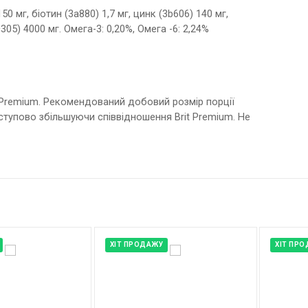
50 мг, біотин (3a880) 1,7 мг, цинк (3b606) 140 мг,
c305) 4000 мг. Омега-3: 0,20%, Омега -6: 2,24%
 Premium. Рекомендований добовий розмір порції
тупово збільшуючи співвідношення Brit Premium. Не
ХІТ ПРОДАЖУ
ХІТ ПР