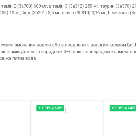
тамін E (3a700) 600 мг, вітамін C (3a312) 250 мг, таурин (3a370) 21
06) 10 мг, йод (3b201) 3,5 мг, селен (3b810) 0,16 мг, L-метіонін (3
сухим, змоченим водою або в поєднанні з вологим кормом Brit
рше, змішуйте його впродовж 3–5 днів з попереднім кормом, пос
свіжа питна вода.
ХІТ ПРОДАЖУ
ХІТ ПРОДАЖУ