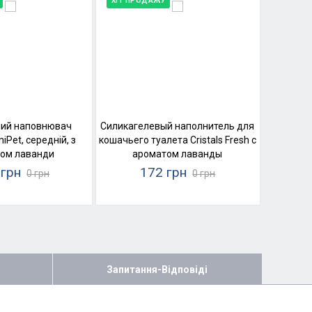
ХІТ ПРОДАЖУ
вий наповнювач
Силикагелевый наполнитель для
iPet, середній, з
кошачьего туалета Cristals Fresh с
ом лаванди
ароматом лаванды
 грн
172 грн
0 грн
0 грн
Запитання-Відповіді