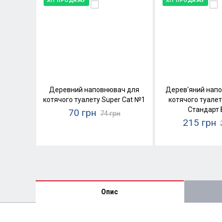
ХІТ ПРОДАЖУ
ХІТ ПРОДАЖУ
Деревний наповнювач для
Дерев'яний нап
котячого туалету Super Cat №1
котячого туалет
Стандарт 
70 грн
74 грн
215 грн
Опис