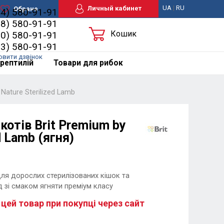
UA
|
RU
Личный кабинет
Обране
44) 580-91-91
98) 580-91-91
Кошик
50) 580-91-91
63) 580-91-91
овити дзвінок
рептилій
Товари для рибок
Nature Sterilized Lamb
котів Brit Premium by
d Lamb (ягня)
ля дорослих стерилізованих кішок та
д зі смаком ягняти преміум класу
 цей товар при покупці через сайт