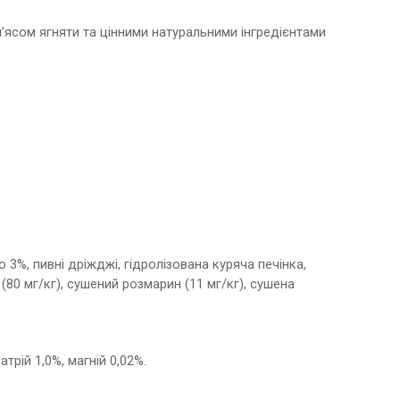
’ясом ягняти та цінними натуральними інгредієнтами
 3%, пивні дріжджі, гідролізована куряча печінка,
(80 мг/кг), сушений розмарин (11 мг/кг), сушена
трій 1,0%, магній 0,02%.