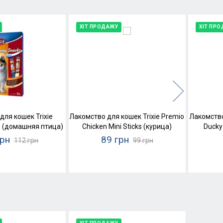
ХІТ ПРОДАЖУ
ХІТ ПР
для кошек Trixie
Лакомство для кошек Trixie Premio
Лакомство
 (домашняя птица)
Chicken Mini Sticks (курица)
Ducky
грн
89 грн
112 грн
99 грн