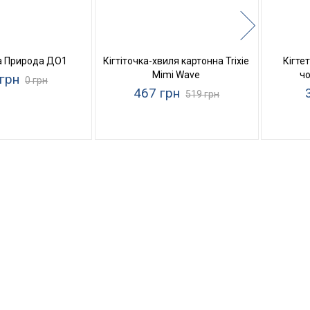
а Природа ДО1
Кігтіточка-хвиля картонна Trixie
Кігте
Mimi Wave
ч
грн
0 грн
467 грн
519 грн