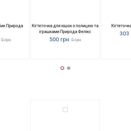
бик Природа
Кігтеточка для кішок з полицею та
Кігтеточк
и
іграшками Природа Фелікс
303 
500 грн
0 грн
0 грн