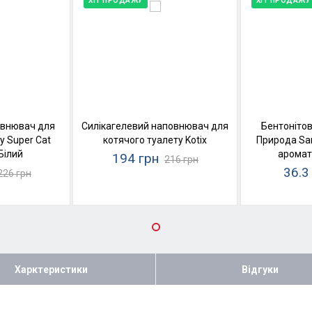
ХІТ ПРОДАЖУ
ХІТ ПРОДАЖУ
овнювач для
Силікагелевий наповнювач для
Бентоніто
у Super Cat
котячого туалету Kotix
Природа San
Білий
аромат
194 грн
216 грн
36.3
226 грн
Харктеристики
Відгуки