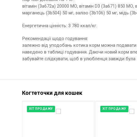
вітамін (3a672a) 20000 МО, вітамін D3 (3a671) 850 МО, ві
марганець (3b504) 50 мг, залізо (3b106) 50 мг, мідь (3b4
Енергетична цінність: 3 780 ккал/кг.
Рекомендації щодо годування:
залежно від уподобань котика корм можна подавати 
наведено в таблиці годування. Даючи новий корм впе
забувайте слідкувати, щоб в улюбленця завжди була 
Когтеточки для кошек
ХІТ ПРОДАЖУ
ХІТ ПРОДАЖУ