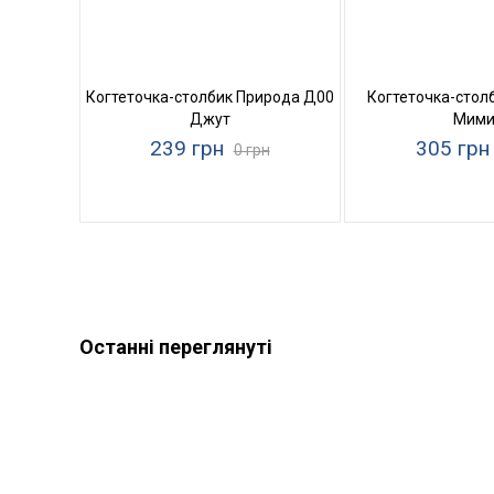
Когтеточка-столбик Природа Д00
Когтеточка-стол
Джут
Мим
239 грн
305 грн
0 грн
Останні переглянуті