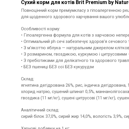
Сухий корм для котів Brit Premium by Natur
Повноцінний корм преміумкласу з гіпоалергенною реце
для щоденного здорового харчування вашого улюбл
Особливості корму:
• Гіпоалергенна формула для котів з харчовою непе
• Оптимальний ph сечі забезпечує здоров’я сечового 
• З м’якоттю яблука — натуральним джерелом клітко
• З розмарином, гвоздикою, куркумою і цитрусовими
• З пребіотиками для делікатного та здорового травл
• БЕЗ пшениці БЕЗ сої БЕЗ кукурудзи
Склад:
ягнятина дегідрована 26%, рис, індичка дегідрована, 
хлорид натрію, сушений шпинат 0,5%, маннанолігосахар
гвоздика (11 мг/кг), сушені цитрусові (11 мг/кг), сушен
Аналітичний склад:
сирий білок 37,0%, сирий жир 14,0%, вологість 3,9%, си
Харчові добавки на 1 кг: