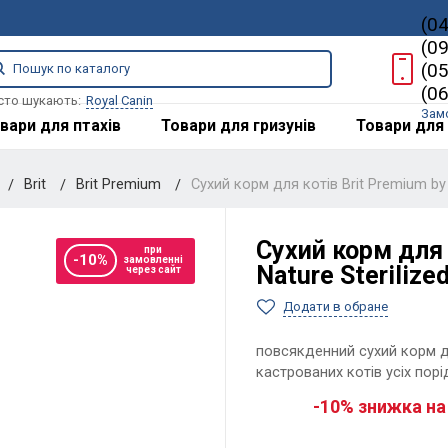
(0
(0
(0
(0
сто шукають:
Royal Canin
Зам
вари для птахів
Товари для гризунів
Товари для 
Brit
Brit Premium
Сухий корм для котів Brit Premium by 
Сухий корм для 
при
-10%
замовленні
Nature Sterilize
через сайт
Додати в обране
повсякденний сухий корм д
кастрованих котів усіх порі
-10% знижка на