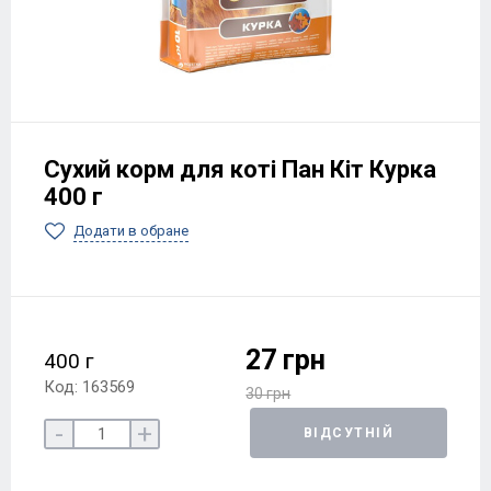
Сухий корм для коті Пан Кіт Курка
400 г
Додати в обране
27 грн
400 г
Код: 163569
30 грн
-
+
ВІДСУТНІЙ