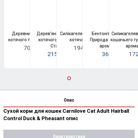
Деревний наповнювач для
Дерев'яний наповнювач для
Силікагелевий наповнювач для
Бентонітовий наповн
Силикагелев
котячого туалету Super Cat №1
котячого туалету Super Cat
котячого туалету Kotix
Природа SaniPet, середн
кошачьего туа
Стандарт Білий
ароматом лаванд
арома
70 грн
194 грн
74 грн
216 грн
215 грн
36.3 грн
172
226 грн
0 грн
Опис
Сухой корм для кошек Carnilove Cat Adult Hairball
Control Duck & Pheasant опис
Харктеристики