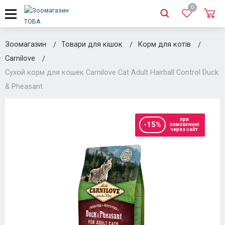
0
Зоомагазин
Товари для кішок
Корм для котів
Carnilove
Сухой корм для кошек Carnilove Cat Adult Hairball Control Duck
& Pheasant
при
-15%
замовленні
через сайт