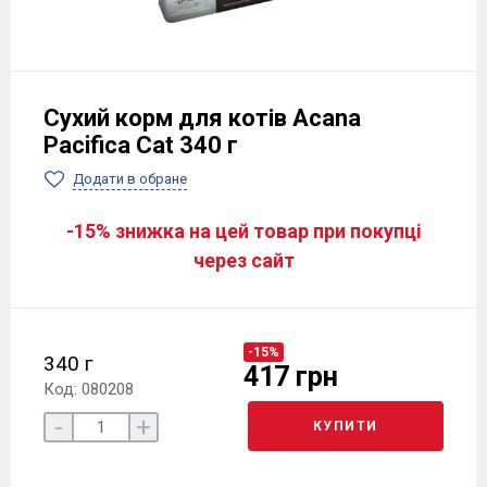
Сухий корм для котів Acana
Pacifica Cat 340 г
Додати в обране
-15% знижка на цей товар при покупці
через сайт
-15%
340 г
417 грн
Код: 080208
-
+
КУПИТИ