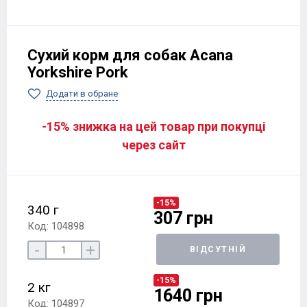
Сухий корм для собак Acana
Yorkshire Pork
Додати в обране
-15% знижка на цей товар при покупці
через сайт
-15%
340 г
307 грн
Код: 104898
-
+
ВІДСУТНІЙ
-15%
2 кг
1640 грн
Код: 104897