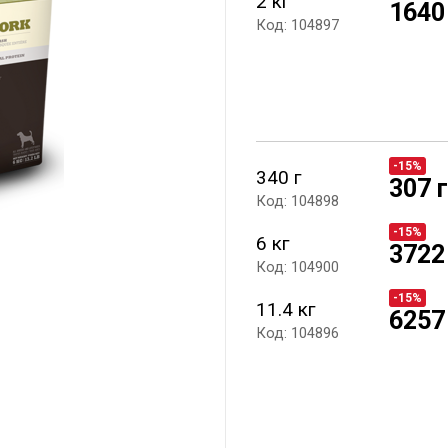
2 кг
1640
Код: 104897
-15%
340 г
307 
Код: 104898
-15%
6 кг
3722
Код: 104900
-15%
11.4 кг
6257
Код: 104896