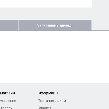
Запитання-Відповіді
-магазин
Інформація
амовлення
Постачальникам
 товару
Гарантія