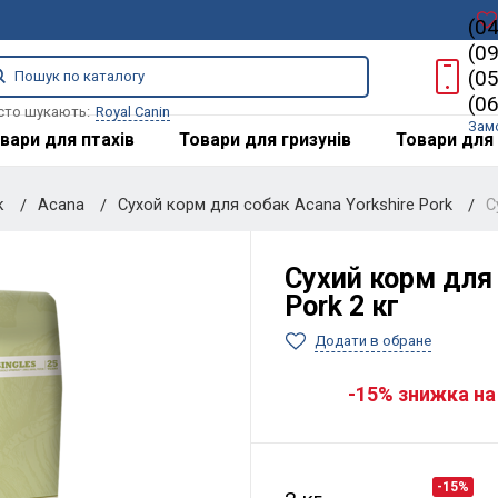
(0
(0
(0
(0
сто шукають:
Royal Canin
Зам
вари для птахів
Товари для гризунів
Товари для 
к
Acana
Сухой корм для собак Acana Yorkshire Pork
С
Сухий корм для 
Pork 2 кг
Додати в обране
-15% знижка на
-15%