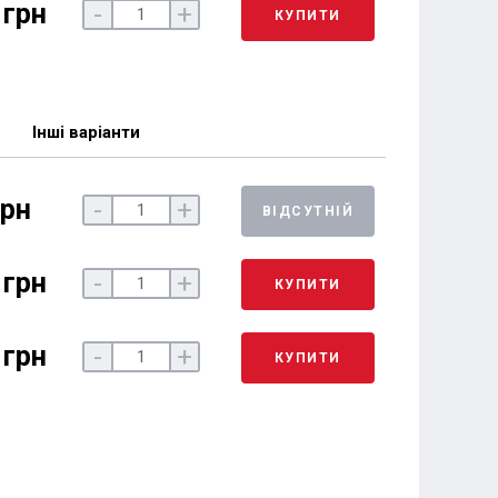
 грн
-
+
КУПИТИ
Інші варіанти
грн
-
+
ВІДСУТНІЙ
 грн
-
+
КУПИТИ
 грн
-
+
КУПИТИ