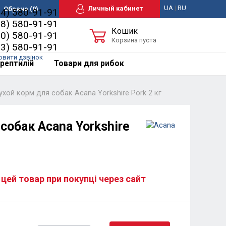
UA
|
RU
Личный кабинет
Обране
(0)
44) 580-91-91
98) 580-91-91
Кошик
50) 580-91-91
Корзина пуста
63) 580-91-91
овити дзвінок
рептилій
Товари для рибок
ухой корм для собак Acana Yorkshire Pork 2 кг
собак Acana Yorkshire
 цей товар при покупці через сайт