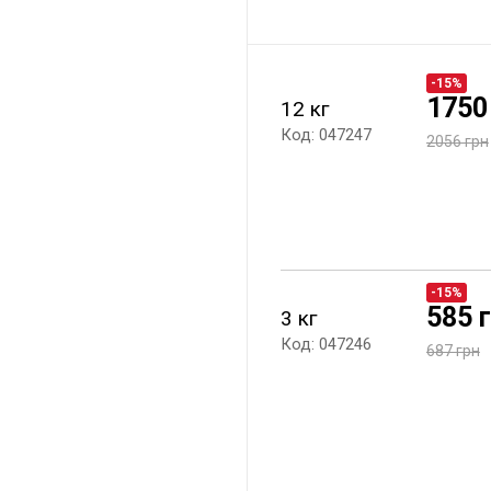
-15%
1750
12 кг
Код: 047247
2056 грн
-15%
585 
3 кг
Код: 047246
687 грн