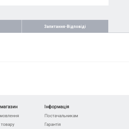
Запитання-Відповіді
-магазин
Інформація
амовлення
Постачальникам
 товару
Гарантія