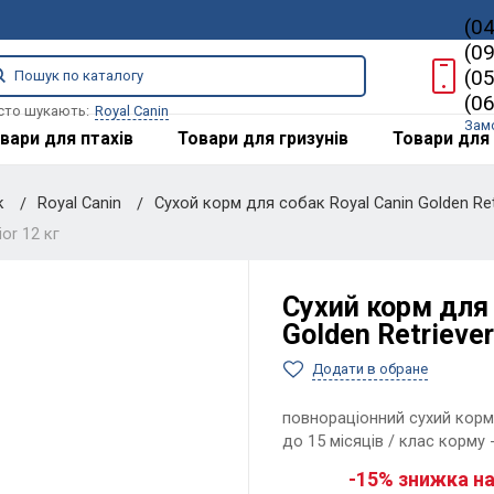
(0
(0
(0
(0
сто шукають:
Royal Canin
Зам
вари для птахів
Товари для гризунів
Товари для 
к
Royal Canin
Сухой корм для собак Royal Canin Golden Retr
or 12 кг
Сухий корм для 
Golden Retriever
Додати в обране
повнораціонний сухий корм 
до 15 місяців / клас корму 
-15% знижка на