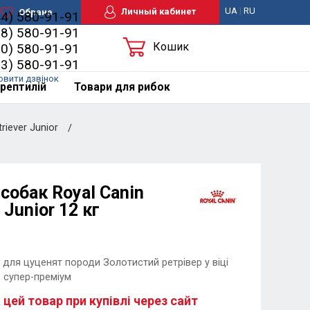
UA
|
RU
Личный кабинет
Обране
44) 580-91-91
98) 580-91-91
Кошик
50) 580-91-91
63) 580-91-91
овити дзвінок
рептилій
Товари для рибок
iever Junior
собак Royal Canin
 Junior 12 кг
для цуценят породи Золотистий ретрівер у віці
- супер-преміум
 цей товар при купівлі через сайт