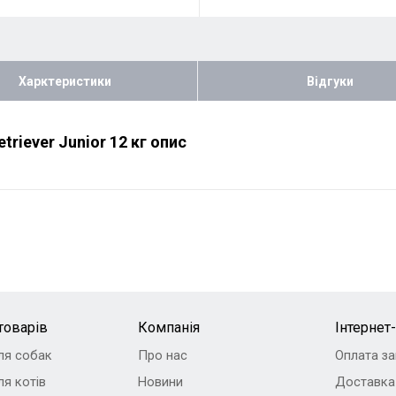
Харктеристики
Відгуки
triever Junior 12 кг опис
товарів
Компанія
Інтернет
ля собак
Про нас
Оплата з
я котів
Новини
Доставка