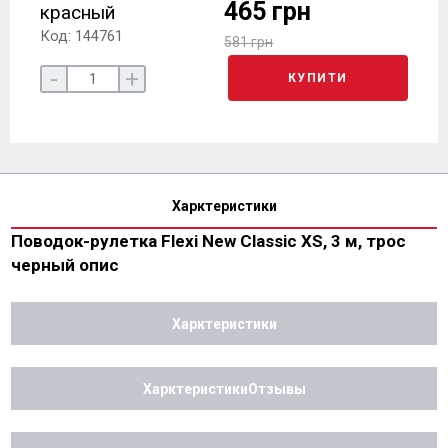
465 грн
красный
Код: 144761
581 грн
-
+
КУПИТИ
Харктеристики
Поводок-рулетка Flexi New Classic XS, 3 м, трос
черный опис
Харктеристики
ХарктеристикиОтзывы