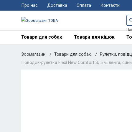
Про нас
Доставка
Оплата
Контакти
Ча
Товари для собак
Товари для кішок
То
Зоомагазин
Товари для собак
Рулетки, повід
Поводок-рулетка Flexi New Comfort S, 5 м, лента, сини