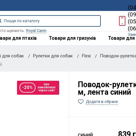
(0
(0
(0
(0
сто шукають:
Royal Canin
Зам
вари для птахів
Товари для гризунів
Товари для 
ці для собак
Рулетки для собак
Flexi
Поводок-рулетка 
й
Поводок-рулетка
при
-20%
замовленні
м, лента синий
через сайт
Додати в обране
839 
синий