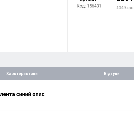
Код: 156431
1049 грн
Харктеристики
Відгуки
 лента синий опис