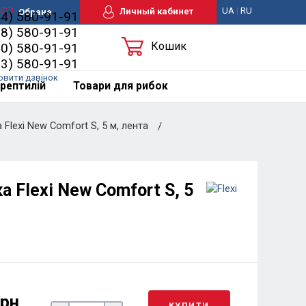
UA
|
RU
Личный кабинет
Обране
44) 580-91-91
98) 580-91-91
Кошик
50) 580-91-91
63) 580-91-91
овити дзвінок
рептилій
Товари для рибок
Flexi New Comfort S, 5 м, лента
 Flexi New Comfort S, 5
грн
КУПИТИ