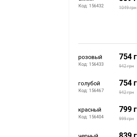
Код: 156432
1049 грн
754 
розовый
Код: 156433
942 грн
754 
голубой
Код: 156467
942 грн
799 
красный
Код: 156404
999 грн
839 
черный