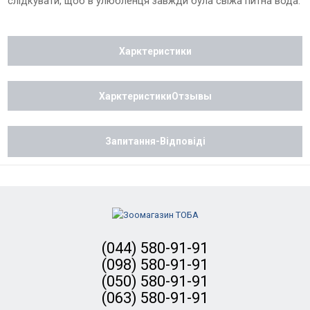
слідкувати, щоб в улюбленця завжди була свіжа питна вода.
Харктеристики
ХарктеристикиОтзывы
Запитання-Відповіді
(044) 580-91-91
(098) 580-91-91
(050) 580-91-91
(063) 580-91-91