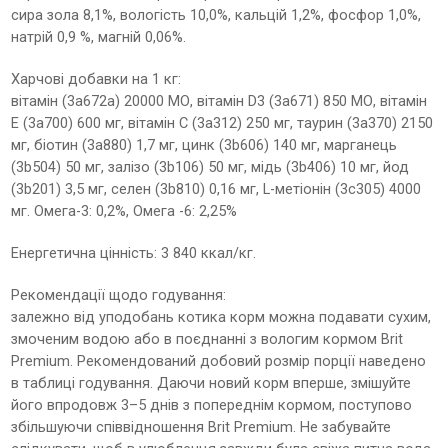
сира зола 8,1%, вологість 10,0%, кальцій 1,2%, фосфор 1,0%,
натрій 0,9 %, магній 0,06%.
Харчові добавки на 1 кг:
вітамін (3a672a) 20000 МО, вітамін D3 (3a671) 850 МО, вітамін
E (3a700) 600 мг, вітамін C (3a312) 250 мг, таурин (3a370) 2150
мг, біотин (3a880) 1,7 мг, цинк (3b606) 140 мг, марганець
(3b504) 50 мг, залізо (3b106) 50 мг, мідь (3b406) 10 мг, йод
(3b201) 3,5 мг, селен (3b810) 0,16 мг, L-метіонін (3c305) 4000
мг. Омега-3: 0,2%, Омега -6: 2,25%
Енергетична цінність: 3 840 ккал/кг.
Рекомендації щодо годування:
залежно від уподобань котика корм можна подавати сухим,
змоченим водою або в поєднанні з вологим кормом Brit
Premium. Рекомендований добовий розмір порції наведено
в таблиці годування. Даючи новий корм вперше, змішуйте
його впродовж 3–5 днів з попереднім кормом, поступово
збільшуючи співвідношення Brit Premium. Не забувайте