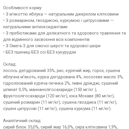
Особливості корму:
• З м’якоттю яблука — натуральним джерелом клітковини
• З розмарином, гвоздикою, куркумою і цитрусовими —
натуральними антиоксидантами
• З пребіотиками для делікатного та здорового травлення та
для відмінного засвоєння всіх компонентів
• З Омега-3 для сяючої шерсті та здорової шкіри
• БЕЗ пшениці БЕЗ сої БЕЗ кукурудзи
Склад:
лосось дегідрований 35%, рис, курячий жир, горох, сушена
яблучна м’якоть, курка дегідрована 4%, лососеве масло 3%,
гідролізований куряча печінка 2%, пивні дріжджі, сушений
шпинат 0,5%, маннанолігосахариди (150 мг/кг ),
фруктоолігосахаріди (120 мг/кг), юка Мохаве (80 мг/кг),
сушений розмарин (11 мг/кг), сушена гвоздика (11 мг/кг),
сушені цитрусові (11 мг/кг), сушена куркума (11 мг/кг).
Аналітичний склад:
сирий білок 35,0%, сирий жир 16,0%, сира клітковина 1,9%,