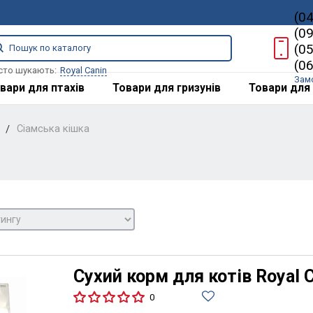
(0
(0
(0
(0
сто шукають:
Royal Canin
Зам
вари для птахів
Товари для гризунів
Товари для 
Сіамська кішка
Сухий корм для котів Royal Ca
0