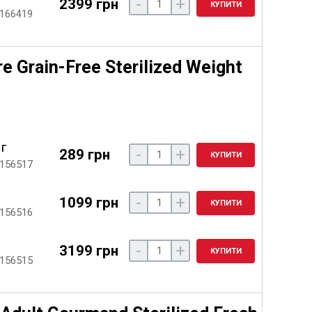
-
+
2399 грн
КУПИТИ
 166419
e Grain-Free Sterilized Weight
 г
-
+
289 грн
КУПИТИ
 156517
-
+
1099 грн
КУПИТИ
 156516
-
+
3199 грн
КУПИТИ
 156515