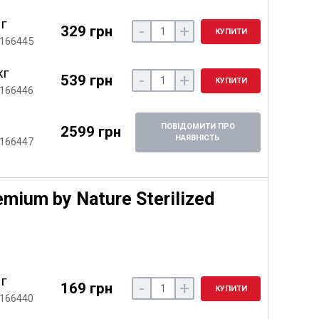
 г
-
+
329 грн
КУПИТИ
 166445
кг
-
+
539 грн
КУПИТИ
 166446
ПОВІДОМИТИ ПРО
2599 грн
НАЯВНІСТЬ
 166447
emium by Nature Sterilized
 г
-
+
169 грн
КУПИТИ
 166440