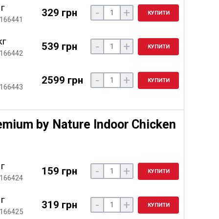
 г
-
+
329 грн
КУПИТИ
 166441
кг
-
+
539 грн
КУПИТИ
 166442
-
+
2599 грн
КУПИТИ
 166443
emium by Nature Indoor Chicken
 г
-
+
159 грн
КУПИТИ
 166424
 г
-
+
319 грн
КУПИТИ
 166425