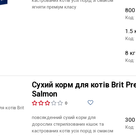
кастрованих котів усіх порід зі смаком
ягняти преміум класу
800
Код:
1.5 
Код:
8 кг
Код:
Сухий корм для котів Brit Pr
Salmon
0
повсякденний сухий корм для
300
дорослих стерилізованих кішок та
Код:
кастрованих котів усіх порід зі смаком