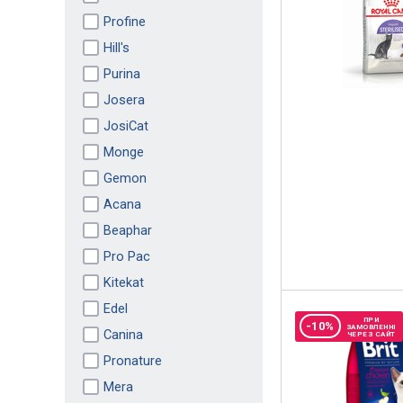
Profine
Hill's
Purina
Josera
JosiCat
Monge
Gemon
Acana
Beaphar
Pro Pac
Kitekat
Edel
ПРИ
-10%
ЗАМОВЛЕННІ
Canina
ЧЕРЕЗ САЙТ
Pronature
Mera