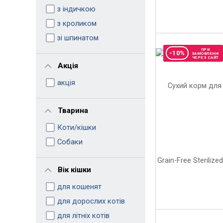
з індичкою
з кроликом
зі шпинатом
ПРИ
-10%
ЗАМОВЛЕННІ
ЧЕРЕЗ САЙТ
Акція
акція
Тварина
Коти/кішки
Собаки
Вік кішки
для кошенят
для дорослих котів
для літніх котів