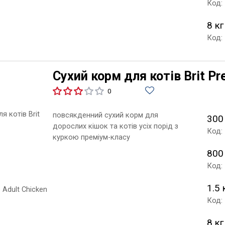
Код:
8 кг
Код:
Сухий корм для котів Brit Pr
0
повсякденний сухий корм для
300
дорослих кішок та котів усіх порід з
Код:
куркою преміум-класу
800
Код:
1.5 
Код:
8 кг