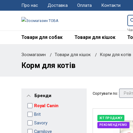
Про нас
Доставка
Оплата
Контакти
Ча
Товари для собак
Товари для кішок
То
Зоомагазин
Товари для кішок
Корм для котів
Корм для котів
Сортувати по:
Бренди
Royal Canin
Brit
ХІТ ПРОДАЖУ
Savory
РЕКОМЕНДУЄМО
Carnilove