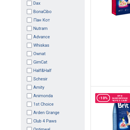
Dax
BonaCibo
Пан Кот
Nutram
Advance
Whiskas
Ownat
GimCat
Half&Half
Schesir
Amity
Animonda
ПРИ
-10%
ЗАМОВЛЕННІ
ЧЕРЕЗ САЙТ
1st Choice
Arden Grange
Club 4 Paws
Optimeal