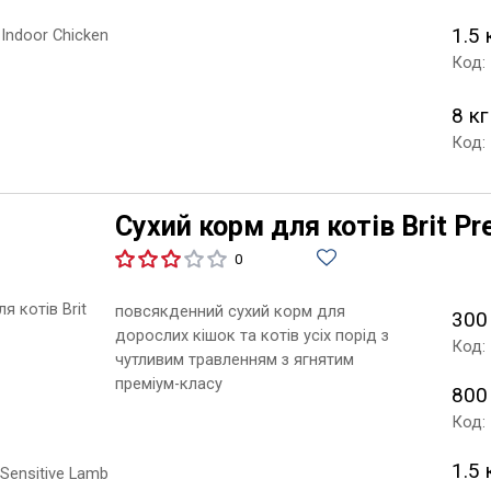
1.5 
Код:
8 кг
Код:
Сухий корм для котів Brit Pr
0
повсякденний сухий корм для
300
дорослих кішок та котів усіх порід з
Код:
чутливим травленням з ягнятим
преміум-класу
800
Код:
1.5 