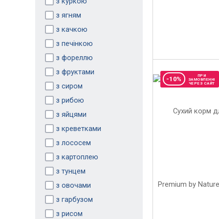
з куркою
з ягням
з качкою
з печінкою
з фореллю
з фруктами
ПРИ
-10%
ЗАМОВЛЕННІ
ЧЕРЕЗ САЙТ
з сиром
з рибою
з яйцями
з креветками
з лососем
з картоплею
з тунцем
з овочами
з гарбузом
з рисом