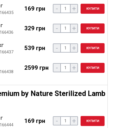
 г
-
+
169 грн
КУПИТИ
 166435
 г
-
+
329 грн
КУПИТИ
 166436
кг
-
+
539 грн
КУПИТИ
 166437
-
+
2599 грн
КУПИТИ
 166438
emium by Nature Sterilized Lamb
 г
-
+
169 грн
КУПИТИ
 166444