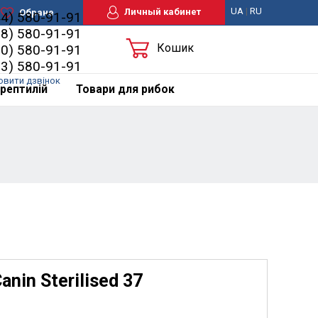
UA
|
RU
Личный кабинет
Обране
44) 580-91-91
98) 580-91-91
Кошик
50) 580-91-91
63) 580-91-91
овити дзвінок
рептилій
Товари для рибок
nin Sterilised 37