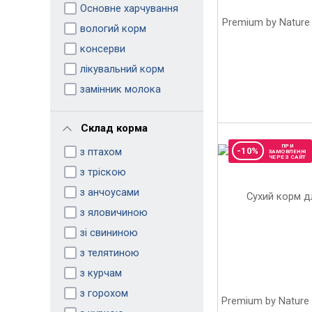
Основне харчування
вологий корм
консерви
лікувальний корм
замінник молока
Склад корма
ПРИ
з птахом
-10%
ЗАМОВЛЕННІ
ЧЕРЕЗ САЙТ
з тріскою
з анчоусами
з яловичиною
зі свининою
з телятиною
з курчам
з горохом