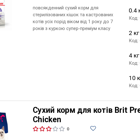
повсякденний сухий корм для
0.4 
стерилізованих кішок та кастрованих
Код:
котів усіх порід віком від 1 року до 7
років з куркою супер-преміум класу
2 кг
Код:
4 кг
Код:
10 
Код:
Сухий корм для котів Brit Pr
Chicken
0