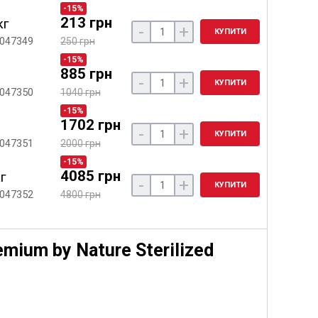
-15%
213 грн
кг
-
+
КУПИТИ
 047349
250 грн
-15%
885 грн
-
+
КУПИТИ
 047350
1040 грн
-15%
1702 грн
-
+
КУПИТИ
 047351
2000 грн
-15%
4085 грн
кг
-
+
КУПИТИ
 047352
4800 грн
emium by Nature Sterilized