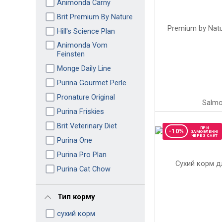
Animonda Carny
Brit Premium By Nature
Hill's Science Plan
Animonda Vom
Feinsten
Monge Daily Line
Purina Gourmet Perle
Pronature Original
Purina Friskies
Brit Veterinary Diet
ПРИ
-10%
ЗАМОВЛЕННІ
ЧЕРЕЗ САЙТ
Purina One
Purina Pro Plan
Purina Cat Chow
Тип корму
сухий корм