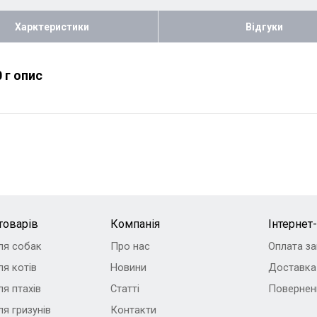
Харктеристики
Відгуки
 г опис
товарів
Компанія
Інтернет
ля собак
Про нас
Оплата з
я котів
Новини
Доставка
я птахів
Статті
Повернен
я гризунів
Контакти