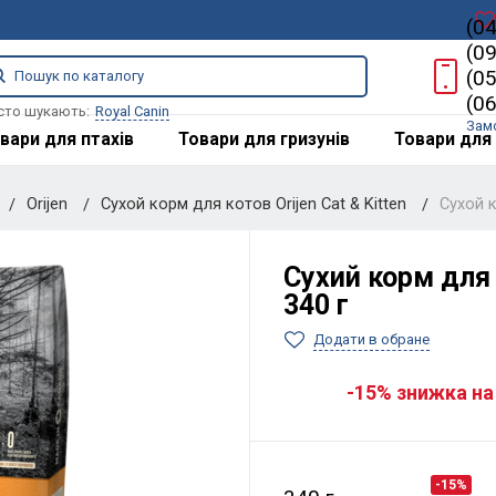
(0
(0
(0
(0
сто шукають:
Royal Canin
Зам
вари для птахів
Товари для гризунів
Товари для 
Orijen
Сухой корм для котов Orijen Cat & Kitten
Сухой к
Сухий корм для к
340 г
Додати в обране
-15% знижка на
-15%