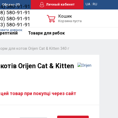
UA
|
RU
Личный кабинет
Обране
(0)
44) 580-91-91
98) 580-91-91
Кошик
50) 580-91-91
Корзина пуста
63) 580-91-91
овити дзвінок
рептилій
Товари для рибок
орм для котов Orijen Cat & Kitten 340 г
отів Orijen Cat & Kitten
 цей товар при покупці через сайт