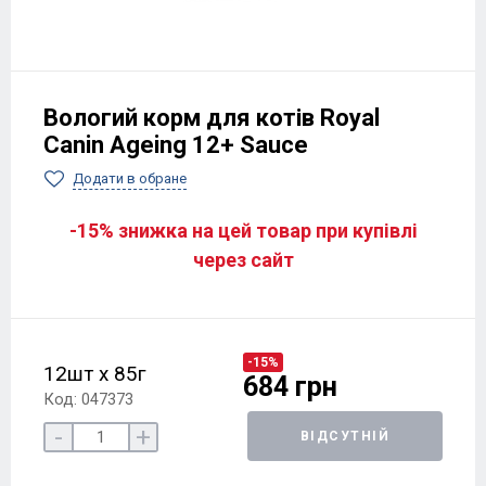
Вологий корм для котів Royal
Canin Ageing 12+ Sauce
Додати в обране
-15% знижка на цей товар при купівлі
через сайт
-15%
12шт х 85г
684 грн
Код: 047373
-
+
ВІДСУТНІЙ