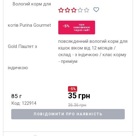
при
-5%
замовленні
через сайт
повсякденний вологий корм для
кішок віком від 12 місяців /
склад - з індичкою / клас корму
- преміум
-5%
35 грн
85 г
Код: 122914
36.36 грн
ПОВІДОМИТИ ПРО НАЯВНІСТЬ