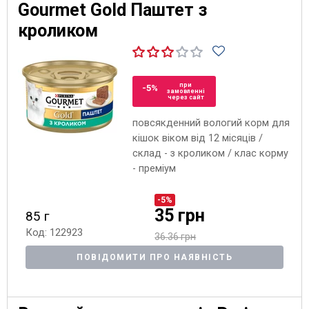
Gourmet Gold Паштет з
кроликом
при
-5%
замовленні
через сайт
повсякденний вологий корм для
кішок віком від 12 місяців /
склад - з кроликом / клас корму
- преміум
-5%
35 грн
85 г
Код: 122923
36.36 грн
ПОВІДОМИТИ ПРО НАЯВНІСТЬ