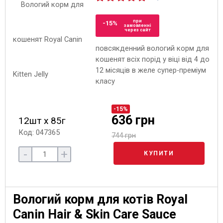
при
-15%
замовленні
через сайт
повсякденний вологий корм для
кошенят всіх порід у віці від 4 до
12 місяців в желе супер-преміум
класу
-15%
636 грн
12шт х 85г
Код: 047365
744 грн
-
+
КУПИТИ
Вологий корм для котів Royal
Canin Hair & Skin Care Sauce