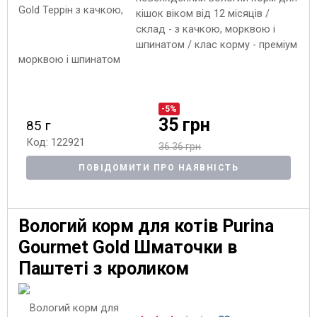
кішок віком від 12 місяців /
склад - з качкою, морквою і
шпинатом / клас корму - преміум
-5%
35 грн
85 г
Код: 122921
36.36 грн
ПОВІДОМИТИ ПРО НАЯВНІСТЬ
Вологий корм для котів Purina
Gourmet Gold Шматочки в
Паштеті з кроликом