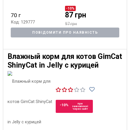
-10%
87 грн
70 г
Код: 129777
97 грн
ПОВІДОМИТИ ПРО НАЯВНІСТЬ
Влажный корм для котов GimCat
ShinyCat in Jelly с курицей
при
-10%
замовленні
через сайт