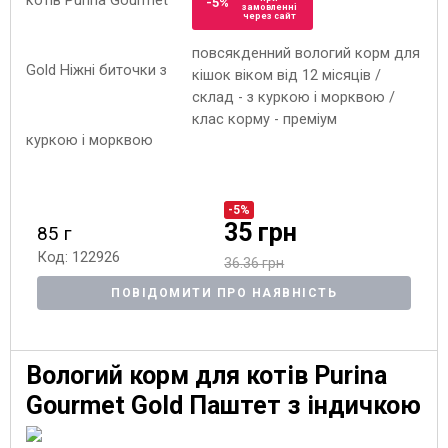
-5%
замовленні
через сайт
повсякденний вологий корм для
кішок віком від 12 місяців /
склад - з куркою і морквою /
клас корму - преміум
-5%
35 грн
85 г
Код: 122926
36.36 грн
ПОВІДОМИТИ ПРО НАЯВНІСТЬ
Вологий корм для котів Purina
Gourmet Gold Паштет з індичкою