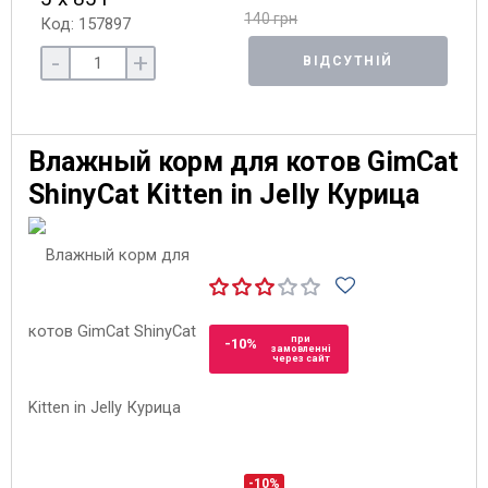
140 грн
Код: 157897
-
+
ВІДСУТНІЙ
Влажный корм для котов GimCat
ShinyCat Kitten in Jelly Курица
при
-10%
замовленні
через сайт
-10%