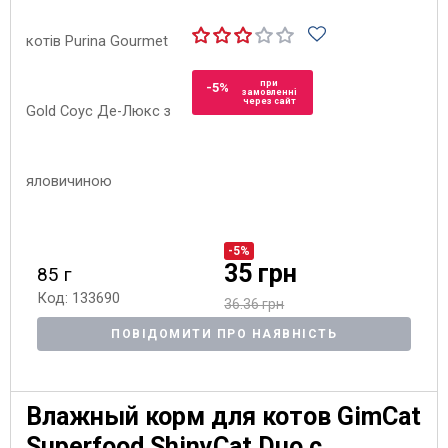
при
-5%
замовленні
через сайт
-5%
35 грн
85 г
Код: 133690
36.36 грн
ПОВІДОМИТИ ПРО НАЯВНІСТЬ
Влажный корм для котов GimCat
Superfood ShinyCat Duo с