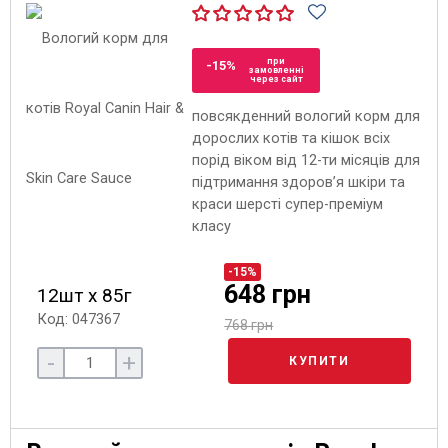
при
-15%
замовленні
через сайт
повсякденний вологий корм для
дорослих котів та кішок всіх
порід віком від 12-ти місяців для
підтримання здоров’я шкіри та
краси шерсті супер-преміум
класу
-15%
648 грн
12шт х 85г
Код: 047367
768 грн
-
+
КУПИТИ