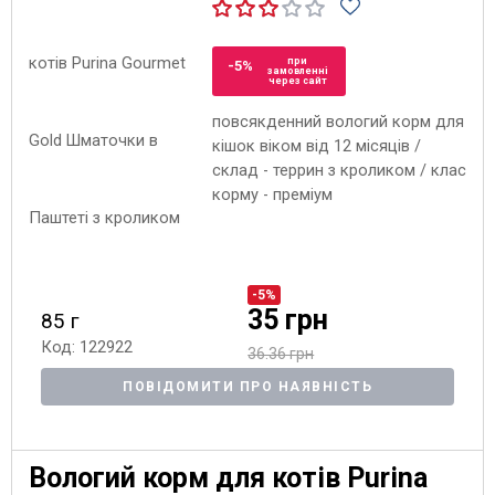
при
-5%
замовленні
через сайт
повсякденний вологий корм для
кішок віком від 12 місяців /
склад - террин з кроликом / клас
корму - преміум
-5%
35 грн
85 г
Код: 122922
36.36 грн
ПОВІДОМИТИ ПРО НАЯВНІСТЬ
Вологий корм для котів Purina