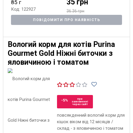
35 грн
85 г
Код: 122927
36.36 грн
ПОВІДОМИТИ ПРО НАЯВНІСТЬ
Вологий корм для котів Purina
Gourmet Gold Ніжні биточки з
яловичиною і томатом
при
-5%
замовленні
через сайт
повсякденний вологий корм для
кішок віком від 12 місяців /
склад - з яловичиною і томатом