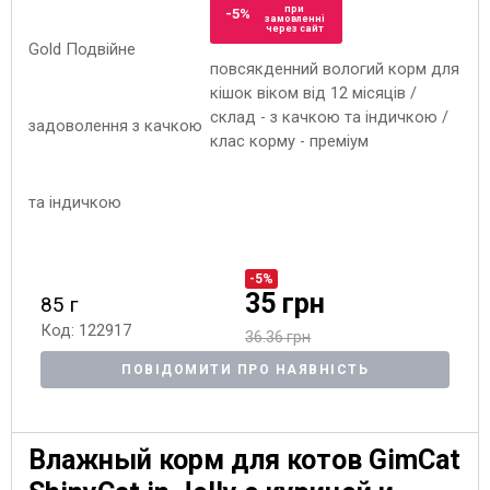
при
-5%
замовленні
через сайт
повсякденний вологий корм для
кішок віком від 12 місяців /
склад - з качкою та індичкою /
клас корму - преміум
-5%
35 грн
85 г
Код: 122917
36.36 грн
ПОВІДОМИТИ ПРО НАЯВНІСТЬ
Влажный корм для котов GimCat