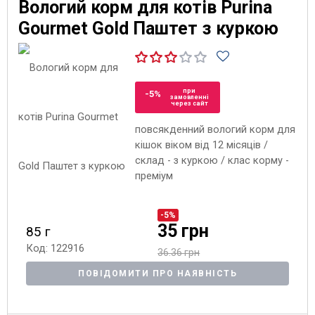
Вологий корм для котів Purina
Gourmet Gold Паштет з куркою
при
-5%
замовленні
через сайт
повсякденний вологий корм для
кішок віком від 12 місяців /
склад - з куркою / клас корму -
преміум
-5%
35 грн
85 г
Код: 122916
36.36 грн
ПОВІДОМИТИ ПРО НАЯВНІСТЬ