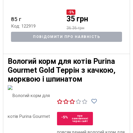
-5%
35 грн
85 г
Код: 122919
36.36 грн
ПОВІДОМИТИ ПРО НАЯВНІСТЬ
Вологий корм для котів Purina
Gourmet Gold Террін з качкою,
морквою і шпинатом
при
-5%
замовленні
через сайт
повсякденний вологий корм для