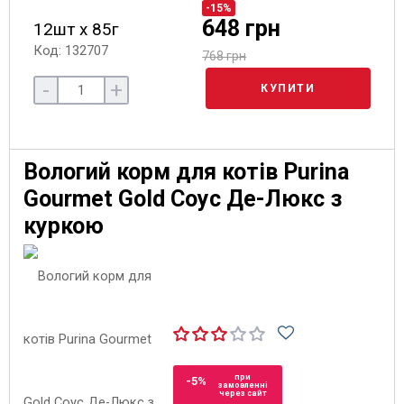
-15%
648 грн
12шт х 85г
Код: 132707
768 грн
-
+
КУПИТИ
Вологий корм для котів Purina
Gourmet Gold Соус Де-Люкс з
куркою
при
-5%
замовленні
через сайт