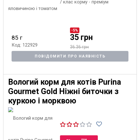
/ клас корму - преміум
-5%
35 грн
85 г
Код: 122929
36.36 грн
ПОВІДОМИТИ ПРО НАЯВНІСТЬ
Вологий корм для котів Purina
Gourmet Gold Ніжні биточки з
куркою і морквою
при