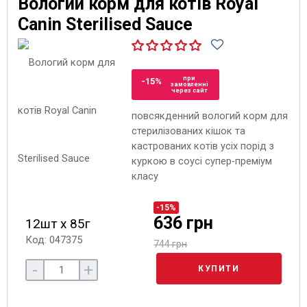
Вологий корм для котів Royal
Canin Sterilised Sauce
при
-15%
замовленні
через сайт
повсякденний вологий корм для
стерилізованих кішок та
кастрованих котів усіх порід з
куркою в соусі супер-преміум
класу
-15%
636 грн
12шт х 85г
Код: 047375
744 грн
-
+
КУПИТИ