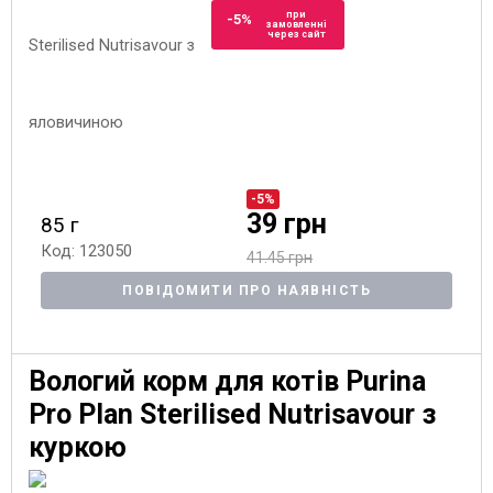
при
-5%
замовленні
через сайт
-5%
39 грн
85 г
Код: 123050
41.45 грн
ПОВІДОМИТИ ПРО НАЯВНІСТЬ
Вологий корм для котів Purina
Pro Plan Sterilised Nutrisavour з
куркою