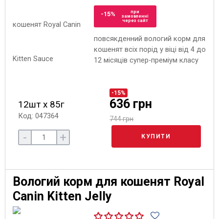
при
-15%
замовленні
через сайт
повсякденний вологий корм для
кошенят всіх порід у віці від 4 до
12 місяців супер-преміум класу
-15%
636 грн
12шт х 85г
Код: 047364
744 грн
-
+
КУПИТИ
Вологий корм для кошенят Royal
Canin Kitten Jelly