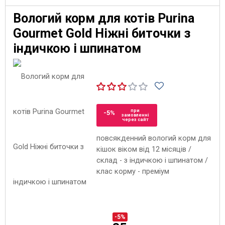
Вологий корм для котів Purina
Gourmet Gold Ніжні биточки з
індичкою і шпинатом
при
-5%
замовленні
через сайт
повсякденний вологий корм для
кішок віком від 12 місяців /
склад - з індичкою і шпинатом /
клас корму - преміум
-5%