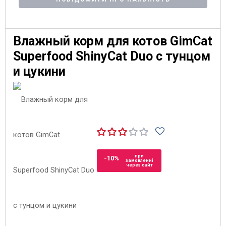
Влажный корм для котов GimCat
Superfood ShinyCat Duo с тунцом
и цукини
при
-10%
замовленні
через сайт