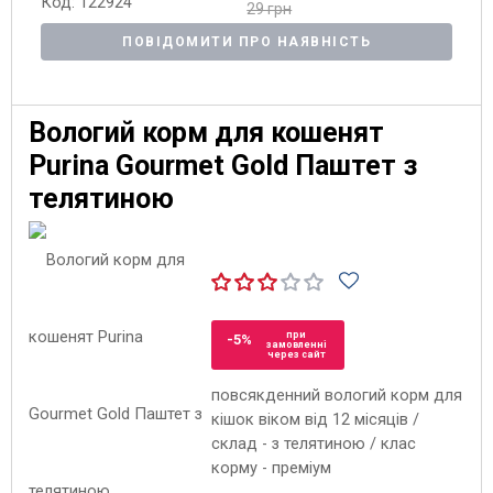
Код: 122924
29 грн
ПОВІДОМИТИ ПРО НАЯВНІСТЬ
Вологий корм для кошенят
Purina Gourmet Gold Паштет з
телятиною
при
-5%
замовленні
через сайт
повсякденний вологий корм для
кішок віком від 12 місяців /
склад - з телятиною / клас
корму - преміум