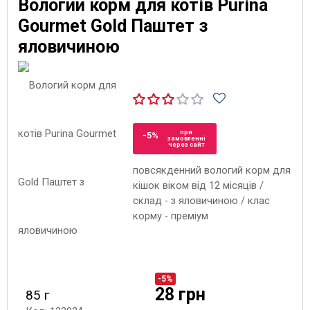
Вологий корм для котів Purina
Gourmet Gold Паштет з
яловичиною
при
-5%
замовленні
через сайт
повсякденний вологий корм для
кішок віком від 12 місяців /
склад - з яловичиною / клас
корму - преміум
-5%
28 грн
85 г