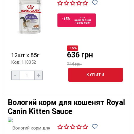
при
-15%
замовленні
через сайт
-15%
636 грн
12шт х 85г
Код: 110352
744 грн
-
+
КУПИТИ
Вологий корм для кошенят Royal
Canin Kitten Sauce