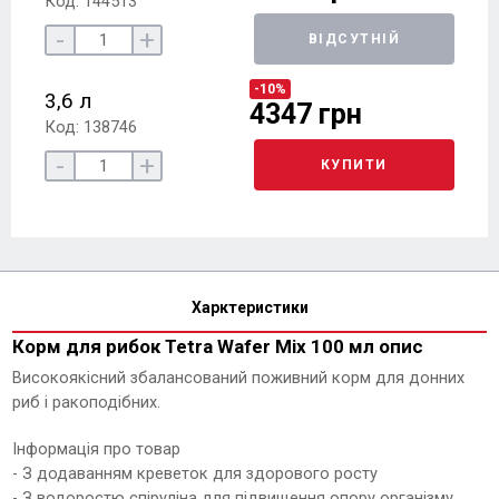
Код: 144513
-
+
ВІДСУТНІЙ
-10%
3,6 л
4347 грн
Код: 138746
-
+
КУПИТИ
Харктеристики
Корм для рибок Tetra Wafer Mix 100 мл опис
Високоякісний збалансований поживний корм для донних
риб і ракоподібних.
Інформація про товар
- З додаванням креветок для здорового росту
- З водоростю спіруліна для підвищення опору організму