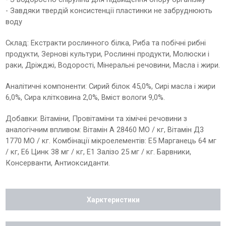
- Завдяки твердій консистенції пластинки не забруднюють
воду
Склад: Екстракти рослинного білка, Риба та побічні рибні
продукти, Зернові культури, Рослинні продукти, Молюски і
раки, Дріжджі, Водорості, Мінеральні речовини, Масла і жири.
Аналітичні компоненти: Сирий білок 45,0%, Сирі масла і жири
6,0%, Сира клітковина 2,0%, Вміст вологи 9,0%.
Добавки: Вітаміни, Провітаміни та хімічні речовини з
аналогічним впливом: Вітамін А 28460 МО / кг, Вітамін Д3
1770 МО / кг. Комбінації мікроелементів: Е5 Марганець 64 мг
/ кг, Е6 Цинк 38 мг / кг, Е1 Залізо 25 мг / кг. Барвники,
Консерванти, Антиоксиданти.
Харктеристики