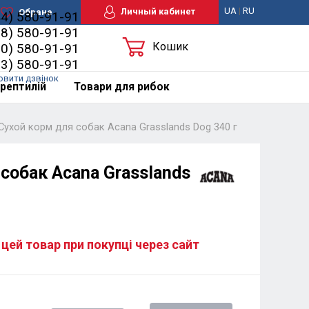
UA
|
RU
Личный кабинет
Обране
44) 580-91-91
98) 580-91-91
Кошик
50) 580-91-91
63) 580-91-91
овити дзвінок
рептилій
Товари для рибок
Сухой корм для собак Acana Grasslands Dog 340 г
собак Acana Grasslands
 цей товар при покупці через сайт