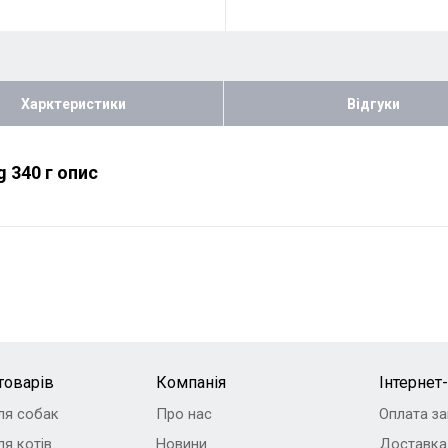
Харктеристики
Відгуки
 340 г опис
товарів
Компанія
Інтернет
ля собак
Про нас
Оплата з
я котів
Новини
Доставка