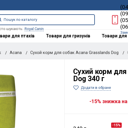
(0
(0
(0
(0
сто шукають:
Royal Canin
Зам
вари для птахів
Товари для гризунів
Товари для 
к
Acana
Сухой корм для собак Acana Grasslands Dog
Сухий корм для 
Dog 340 г
Додати в обране
-15% знижка на
-15%