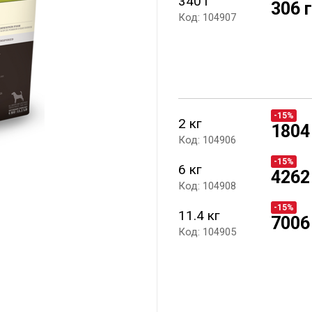
340 г
306 
Код: 104907
-15%
2 кг
1804
Код: 104906
-15%
6 кг
4262
Код: 104908
-15%
11.4 кг
7006
Код: 104905