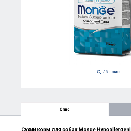
Збільшити
Опис
Сухий корм для собак Monge Hypoallergeni