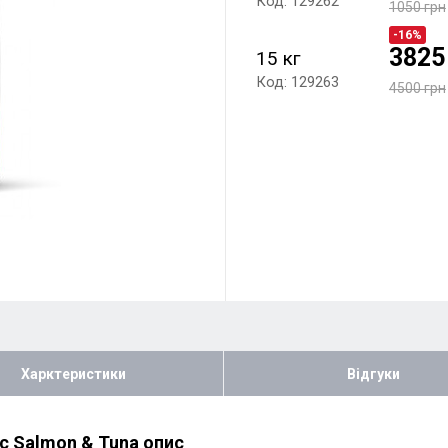
Код: 129262
1050 грн
-16%
3825
15 кг
Код: 129263
4500 грн
Харктеристики
Відгуки
c Salmon & Tuna опис