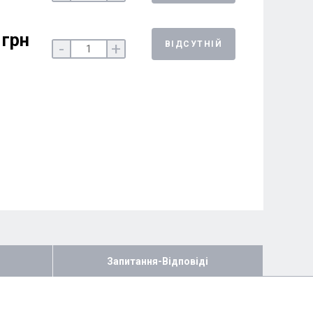
 грн
ВІДСУТНІЙ
-
+
Запитання-Відповіді