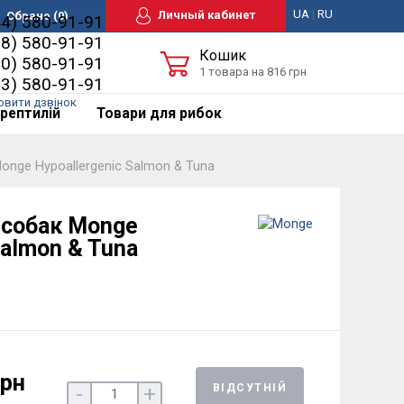
UA
|
RU
Личный кабинет
Обране
(0)
44) 580-91-91
98) 580-91-91
Кошик
50) 580-91-91
1 товара на 816 грн
63) 580-91-91
овити дзвінок
рептилій
Товари для рибок
onge Hypoallergenic Salmon & Tuna
 собак Monge
Salmon & Tuna
грн
ВІДСУТНІЙ
-
+