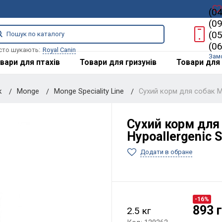
(0
(0
(0
(0
сто шукають:
Royal Canin
Зам
вари для птахів
Товари для гризунів
Товари для 
к
Monge
Monge Speciality Line
Сухий корм для собак M
Сухий корм для
Hypoallergenic 
Додати в обране
-16%
893 
2.5 кг