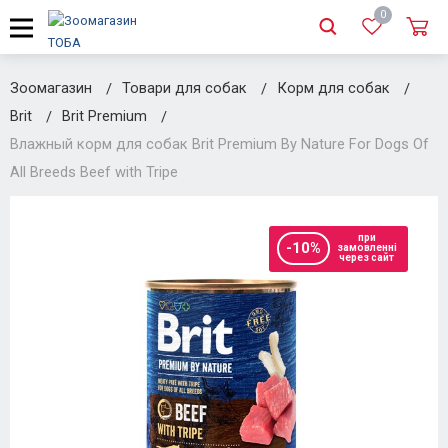
0
Зоомагазин
Товари для собак
Корм для собак
Brit
Brit Premium
Влажный корм для собак Brit Premium By Nature For Dogs Of
All Breeds Beef with Tripe
при
-10%
замовленні
через сайт