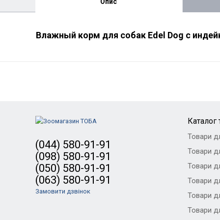
Опис
Влажный корм для собак Edel Dog с индейк
Каталог 
Товари д
(044) 580-91-91
Товари дл
(098) 580-91-91
Товари дл
(050) 580-91-91
(063) 580-91-91
Товари дл
Замовити дзвінок
Товари д
Товари д