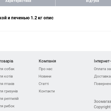
Харктеристики
Відгуки
ой и печенью 1.2 кг опис
товарів
Компанія
Інтернет
ля собак
Про нас
Оплата з
я котів
Новини
Доставка
я птахів
Статті
Повернен
я гризунів
Контакти
ля рептилій
Зоомага
ля рибок
Copyrigh