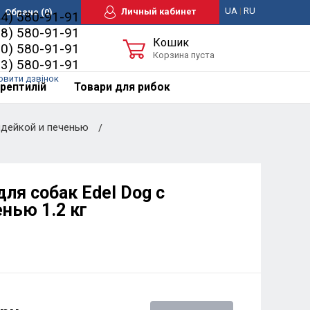
UA
|
RU
Личный кабинет
Обране
(0)
44) 580-91-91
98) 580-91-91
Кошик
50) 580-91-91
Корзина пуста
63) 580-91-91
овити дзвінок
рептилій
Товари для рибок
ндейкой и печенью
ля собак Edel Dog с
нью 1.2 кг