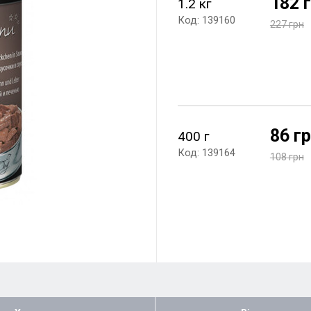
182 
1.2 кг
Код: 139160
227 грн
86 г
400 г
Код: 139164
108 грн