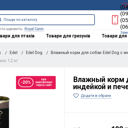
(0
(0
(0
(0
сто шукають:
Royal Canin
Зам
вари для птахів
Товари для гризунів
Товари для 
к
Edel
Edel Dog
Влажный корм для собак Edel Dog с и
ью 1,2 кг
Влажный корм д
при
-20%
замовленні
индейкой и пече
через сайт
Додати в обране