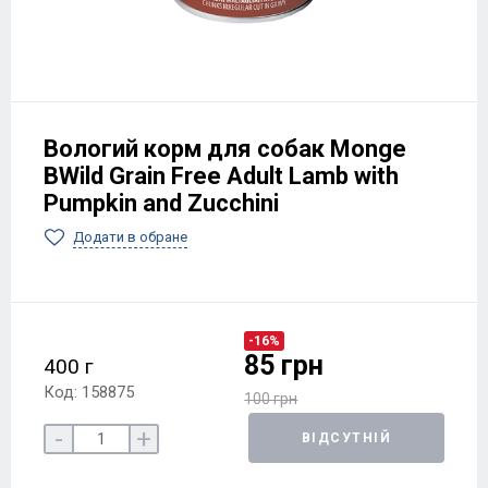
Вологий корм для собак Monge
BWild Grain Free Adult Lamb with
Pumpkin and Zucchini
Додати в обране
-16%
85 грн
400 г
Код: 158875
100 грн
-
+
ВІДСУТНІЙ