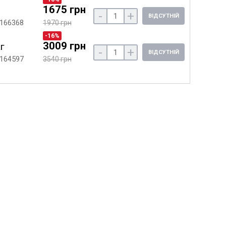
1675 грн
-
+
ВІДСУТНІЙ
 166368
1970 грн
-16%
3009 грн
кг
-
+
ВІДСУТНІЙ
 164597
3540 грн