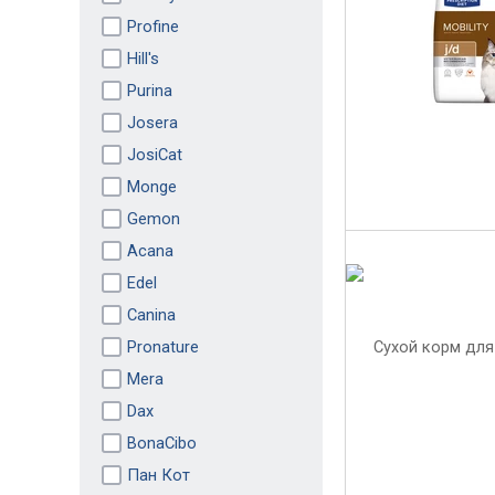
Profine
Hill's
Purina
Josera
JosiCat
Monge
Gemon
Acana
Edel
Canina
Pronature
Mera
Dax
BonaCibo
Пан Кот