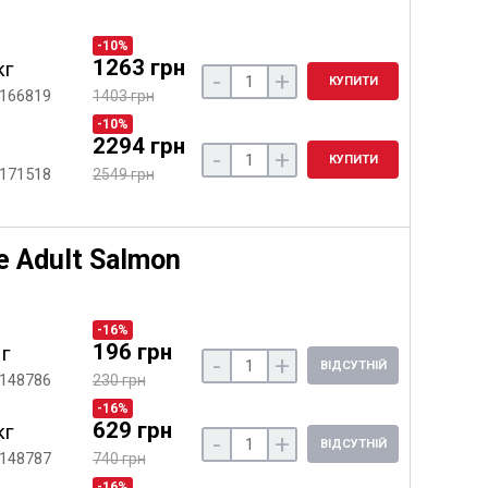
-10%
1263 грн
кг
-
+
КУПИТИ
 166819
1403 грн
-10%
2294 грн
-
+
КУПИТИ
 171518
2549 грн
 Adult Salmon
-16%
196 грн
 г
-
+
ВІДСУТНІЙ
 148786
230 грн
-16%
629 грн
кг
-
+
ВІДСУТНІЙ
 148787
740 грн
-16%