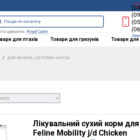
(0
(0
(0
(0
сто шукають:
Royal Canin
Зам
вари для птахів
Товари для гризунів
Товари для 
для зв'язок, суглобів і кісток
Лікувальний сухий корм для ко
Feline Mobility j/d Chicken