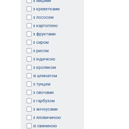
з яйцями
з креветками
з лососем
з картоплею
з фруктами
з сиром
з рисом
з індичкою
з кроликом
зі шпинатом
з тунцем
з овочами
з гарбузом
з анчоусами
з яловичиною
зі свининою