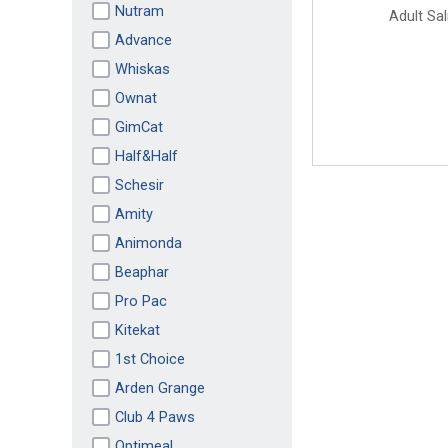
Nutram
Advance
Whiskas
Ownat
GimCat
Half&Half
Schesir
Amity
Animonda
Beaphar
Pro Pac
Kitekat
1st Choice
Arden Grange
Club 4 Paws
Optimeal