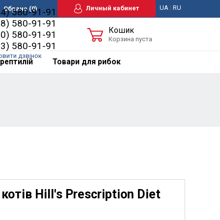
UA
|
RU
Личный кабинет
Обране
(0)
44) 580-91-91
98) 580-91-91
Кошик
50) 580-91-91
Корзина пуста
63) 580-91-91
овити дзвінок
рептилій
Товари для рибок
тів Hill's Prescription Diet