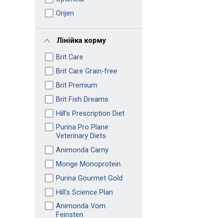
Orijen
Лінійка корму
Brit Care
Brit Care Grain-free
Brit Premium
Brit Fish Dreams
Hill's Prescription Diet
Purina Pro Plane
Veterinary Diets
Animonda Carny
Monge Monoprotein
Purina Gourmet Gold
Hill's Science Plan
Animonda Vom
Feinsten