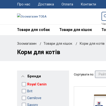
Про нас
Доставка
Оплата
Контакти
Ча
Товари для собак
Товари для кішок
То
Зоомагазин
Товари для кішок
Корм для котів
Корм для котів
Сортувати по:
Бренди
Royal Canin
Brit
Carnilove
Savory