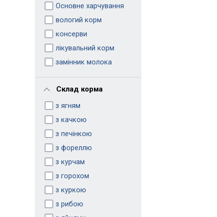
Основне харчування
вологий корм
консерви
лікувальний корм
замінник молока
Склад корма
з ягням
з качкою
з печінкою
з фореллю
з курчам
з горохом
з куркою
з рибою