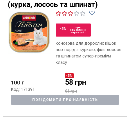
(курка, лосось та шпинат)
при
-5%
замовленні
через сайт
консерва для дорослих кішок
всіх порід з куркою, філе лосося
та шпинатом супер-преміум
класу
-5%
58 грн
100 г
Код: 171391
61 грн
ПОВІДОМИТИ ПРО НАЯВНІСТЬ