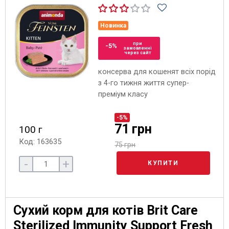
Новинка
при
-5%
замовленні
через сайт
консерва для кошенят всіх порід
з 4-го тижня життя супер-
преміум класу
-5%
71 грн
100 г
Код: 163635
75 грн
-
+
КУПИТИ
Сухий корм для котів Brit Care
Sterilized Immunity Support Fresh