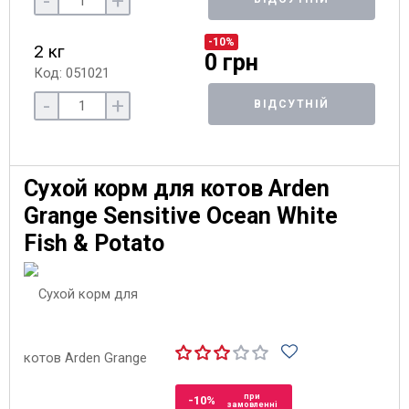
-
+
-10%
2 кг
0 грн
Код: 051021
-
+
ВІДСУТНІЙ
Сухой корм для котов Arden
Grange Sensitive Ocean White
Fish & Potato
при
-10%
замовленні