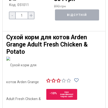
Код: 051011
890 грн
-
+
ВІДСУТНІЙ
Сухой корм для котов Arden
Grange Adult Fresh Chicken &
Potato
при
-10%
замовленні
через сайт