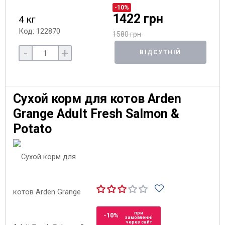
-10%
1422 грн
4 кг
Код: 122870
1580 грн
-
+
ВІДСУТНІЙ
Сухой корм для котов Arden
Grange Adult Fresh Salmon &
Potato
при
-10%
замовленні
через сайт