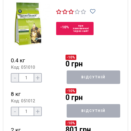
при
-10%
замовленні
через сайт
-10%
0.4 кг
0 грн
Код: 051010
-
+
ВІДСУТНІЙ
-10%
8 кг
0 грн
Код: 051012
-
+
ВІДСУТНІЙ
-10%
801 грн
2 кг