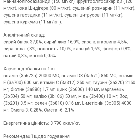
маннанолігосахариди (150 мг/кг), фруктоолігосахаріди (120
мг/кг), юка Шидігера (80 мг/кг), сушений розмарин (11 мг/кг),
сушена гвоздика (11 мг/кг), сушені цитрусові (11 мг/кг),
сушена куркума (11 мг/кг ).
Аналітичний склад:
сирий білок 37,0%, сирий жир 16,0%, сира клітковина 4,5%,
сира зола 7,3%, вологість 10,0%, кальцій 1,6%, фосфор 0,8%,
натрій 0,3%, магній 0,05%.
Харчові добавки на 1 кг:
вітамін (3a672a) 20000 МО, вітамін D3 (3a671) 850 МО, вітамін
E (3a700) 600 мг, вітамін C (3a312) 250 мг, таурин (3a370) 2150
мг, біотин (3a880) 1,7 мг, цинк (3b606) 140 мг, марганець
(3b504) 50 мг, залізо (3b106) 50 мг, мідь (3b406) 10 мг, йод
(3b201) 3,5 мг, селен (3b810) 0,16 мг, L-метіонін (3c305) 4000
мг. Омега-3: 0,28%, Омега -6: 2,1%
Енергетична цінність: 3 790 ккал/кг.
Рекомендації щодо годування: