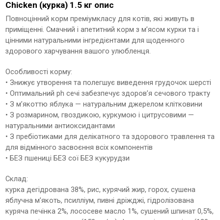
Chicken (курка) 1.5 кг опис
Повноцінний корм преміумкласу для котів, які живуть в
приміщенні. Смачний і апетитний корм з м’ясом курки та і
цінними натуральними інгредієнтами для щоденного
здорового харчування вашого улюбленця.
Особливості корму:
• Знижує утворення та полегшує виведення грудочок шерсті
• Оптимальний ph сечі забезпечує здоров’я сечового тракту
• З м’якоттю яблука — натуральним джерелом клітковини
• З розмарином, гвоздикою, куркумою і цитрусовими —
натуральними антиоксидантами
• З пребіотиками для делікатного та здорового травлення та
для відмінного засвоєння всіх компонентів
• БЕЗ пшениці БЕЗ сої БЕЗ кукурудзи
Склад:
курка дегідрована 38%, рис, курячий жир, горох, сушена
яблучна м’якоть, псилліум, пивні дріжджі, гідролізована
куряча печінка 2%, лососеве масло 1%, сушений шпинат 0,5%,