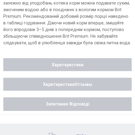
залежно від уподобань котика корм можна подавати сухим,
змоченим водою або в поєднанні з вологим кормом Brit
Premium. Рекомендований добовий розмір порції наведено
в таблиці годування. Даючи новий корм вперше, змішуйте
його впродовж 3–5 днів з попереднім кормом, поступово
збільшуючи співвідношення Brit Premium. Не забувайте
слідкувати, щоб в улюбленця завжди була свіжа питна вода.
Харктеристики
ХарктеристикиОтзывы
Запитання-Відповіді