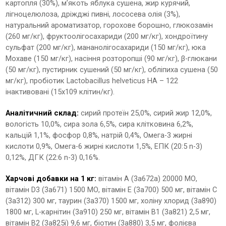
картопля (30%), м’якоть яблука сушена, жир курячий,
лігноцелюлоза, дріжджі пивні, лососева олія (3%),
натуральний ароматизатор, горохове борошно, глюкозамін
(260 мг/кг), фруктоолігосахариди (200 мг/кг), хондроїтину
сульфат (200 мг/кг), мананолігосахариди (150 мг/кг), юка
Мохаве (150 мг/кг), насіння розторопші (90 мг/кг), β-глюкани
(50 мг/кг), пустирник сушений (50 мг/кг), обліпиха сушена (50
мг/кг), пробіотик Lactobacillus helveticus HA – 122
інактивовані (15х109 клітин/кг).
Аналітичний склад:
сирий протеїн 25,0%, сирий жир 12,0%,
вологість 10,0%, сира зола 6,5%, сира клітковина 6,2%,
кальцій 1,1%, фосфор 0,8%, натрій 0,4%, Омега-3 жирні
кислоти 0,9%, Омега-6 жирні кислоти 1,5%, EПК (20:5 n-3)
0,12%, ДГК (22:6 n-3) 0,16%.
Харчові добавки на 1 кг:
вітамін А (3a672a) 20000 МО,
вітамін D3 (3a671) 1500 МО, вітамін Е (3a700) 500 мг, вітамін С
(3a312) 300 мг, таурин (3a370) 1500 мг, холіну хлорид (3a890)
1800 мг, L-карнітин (3a910) 250 мг, вітамін B1 (3a821) 2,5 мг,
вітамін B2 (3a825i) 9,6 мг, біотин (3a880) 3,5 мг, фолієва