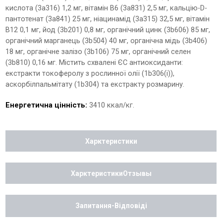
кислота (3a316) 1,2 мг, вітамін B6 (3a831) 2,5 мг, кальцію-D-
пантотенат (3a841) 25 мг, ніацинамід (3a315) 32,5 мг, вітамін
B12 0,1 мг, йод (3b201) 0,8 мг, органічний цинк (3b606) 85 мг,
органічний марганець (3b504) 40 мг, органічна мідь (3b406)
18 мг, органічне залізо (3b106) 75 мг, органічний селен
(3b810) 0,16 мг. Містить схвалені ЄС антиоксиданти:
екстракти токоферолу з рослинної олії (1b306(i)),
аскорбілпальмітату (1b304) та екстракту розмарину.
Енергетична цінність:
3410 ккал/кг.
Харктеристики
ХарктеристикиОтзывы
Запитання-Відповіді