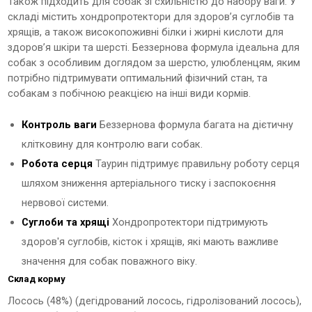
Також підходить для собак зі схильністю до набору ваги. У
складі містить хондропротектори для здоров’я суглобів та
хрящів, а також високопоживні білки і жирні кислоти для
здоров’я шкіри та шерсті. Беззернова формула ідеальна для
собак з особливим доглядом за шерстю, улюбленцям, яким
потрібно підтримувати оптимальний фізичний стан, та
собакам з побічною реакцією на інші види кормів.
Контроль ваги
Беззернова формула багата на дієтичну
клітковину для контролю ваги собак.
Робота серця
Таурин підтримує правильну роботу серця
шляхом зниження артеріального тиску і заспокоєння
нервової системи.
Суглоби та хрящі
Хондропротектори підтримують
здоров'я суглобів, кісток і хрящів, які мають важливе
значення для собак поважного віку.
Склад корму
Лосось (48%) (дегідрований лосось, гідролізований лосось),