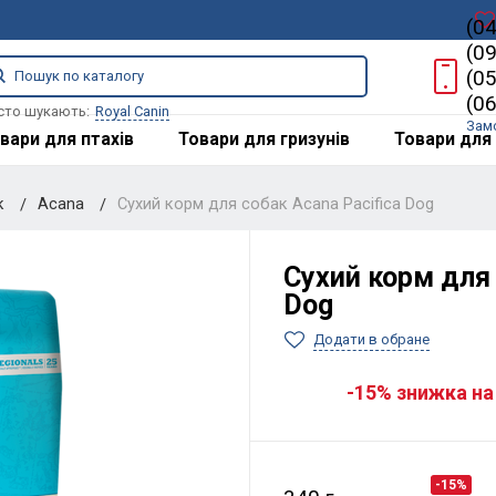
(0
(0
(0
(0
сто шукають:
Royal Canin
Зам
вари для птахів
Товари для гризунів
Товари для 
к
Acana
Сухий корм для собак Acana Pacifica Dog
Сухий корм для 
Dog
Додати в обране
-15% знижка на
-15%