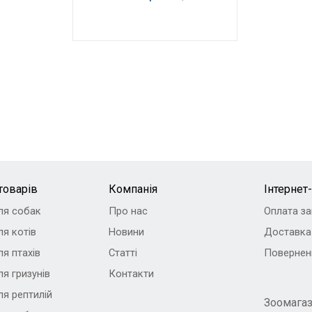
товарів
Компанія
Інтернет
ля собак
Про нас
Оплата з
я котів
Новини
Доставка
я птахів
Статті
Повернен
я гризунів
Контакти
ля рептилій
Зоомага