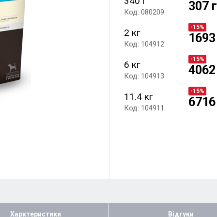
340 г
307 
Код: 080209
-15%
2 кг
1693
Код: 104912
-15%
6 кг
4062
Код: 104913
-15%
11.4 кг
6716
Код: 104911
Харктеристики
Відгуки