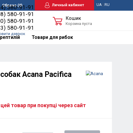
UA
|
RU
Личный кабинет
Обране
(0)
44) 580-91-91
98) 580-91-91
Кошик
50) 580-91-91
Корзина пуста
63) 580-91-91
овити дзвінок
рептилій
Товари для рибок
собак Acana Pacifica
 цей товар при покупці через сайт